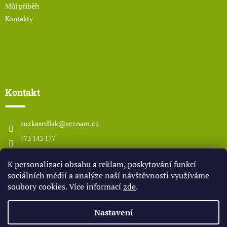
Můj příběh
Kontakty
Kontakt
zuzkasedlak
@
seznam.cz
773 143 177
www.odsedlaka.com
K personalizaci obsahu a reklam, poskytování funkcí
odsedlaka
sociálních médií a analýze naší návštěvnosti využíváme
soubory cookies. Více informací
zde
.
Vytvořil Shoptet
Nastavení