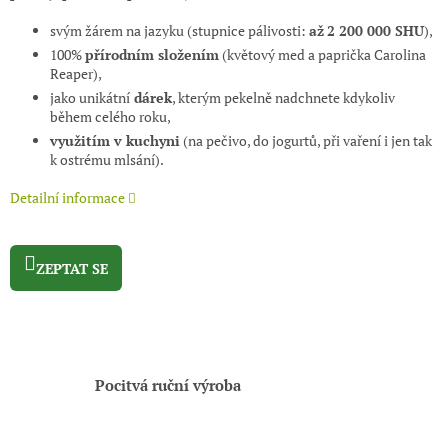
svým žárem na jazyku (stupnice pálivosti:
až
2 200 000 SHU
),
100%
přírodním složením
(květový med a paprička Carolina
Reaper),
jako unikátní
dárek
, kterým pekelně nadchnete kdykoliv
během celého roku,
využitím v kuchyni
(na pečivo, do jogurtů, při vaření i jen tak
k ostrému mlsání).
Detailní informace
ZEPTAT SE
Pocitvá ruční výroba