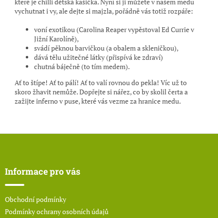
které je chilli dětská kašička. Nyní si ji můžete v našem medu
vychutnat i vy, ale dejte si majzla, pořádně vás totiž rozpáře:
voní exotikou (Carolina Reaper vypěstoval Ed Currie v
Jižní Karolíně),
svádí pěknou barvičkou (a obalem a skleničkou),
dává tělu užitečné látky (přispívá ke zdraví)
chutná báječně (to tím medem).
Ať to štípe! Ať to pálí! Ať to valí rovnou do pekla! Víc už to
skoro žhavit nemůže. Dopřejte si nářez, co by skolil čerta a
zažijte inferno v puse, které vás vezme za hranice medu.
Z
á
p
a
Informace pro vás
t
í
Obchodní podmínky
Podmínky ochrany osobních údajů