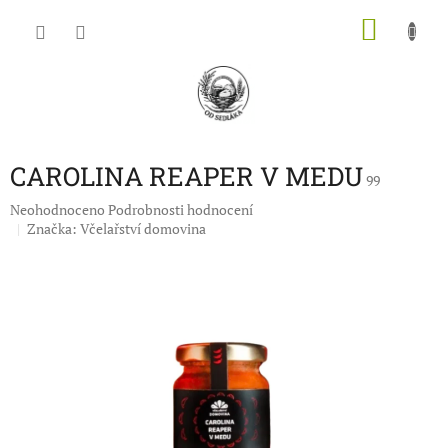
Přejít
NÁKU
na
obsah
KOŠÍK
CAROLINA REAPER V MEDU
99
Průměrné
Neohodnoceno
Podrobnosti hodnocení
hodnocení
Značka:
Včelařství domovina
produktu
je
0,0
z
5
hvězdiček.