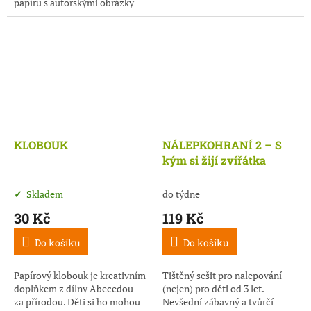
papíru s autorskými obrázky
Petry Braunové a grafikou Míši
Slezákové.
KLOBOUK
NÁLEPKOHRANÍ 2 – S
kým si žijí zvířátka
do týdne
Skladem
119 Kč
30 Kč
Do košíku
Do košíku
Tištěný sešit pro nalepování
Papírový klobouk je kreativním
(nejen) pro děti od 3 let.
doplňkem z dílny Abecedou
Nevšední zábavný a tvůrčí
za přírodou. Děti si ho mohou