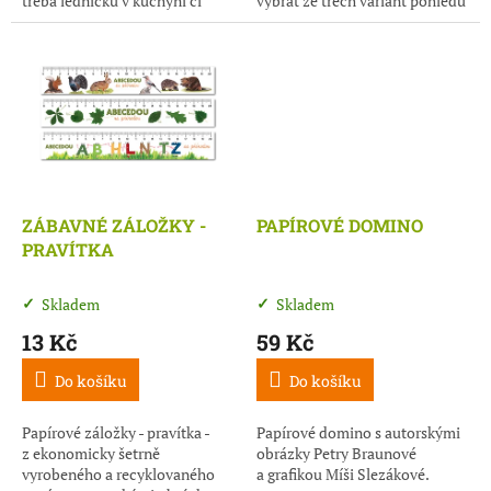
třeba ledničku v kuchyni či
vybrat ze třech variant pohledu
nástěnku v dětském pokojíčku.
se zajímavými spojovačkami
z knihy Abecedou...
ZÁBAVNÉ ZÁLOŽKY -
PAPÍROVÉ DOMINO
PRAVÍTKA
Skladem
Skladem
13 Kč
59 Kč
Do košíku
Do košíku
Papírové záložky - pravítka -
Papírové domino s autorskými
z ekonomicky šetrně
obrázky Petry Braunové
vyrobeného a recyklovaného
a grafikou Míši Slezákové.