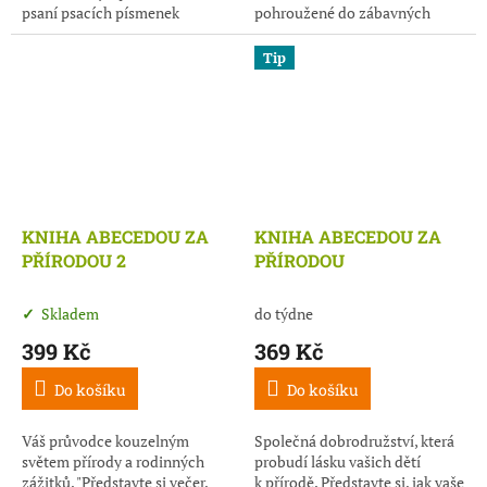
psaní psacích písmenek
pohroužené do zábavných
a kreslení jednoduchých tvarů
úkolů, s úsměvem na tváři
vhodné pro malé školáky...
a tužkou v ruce....
Tip
KNIHA ABECEDOU ZA
KNIHA ABECEDOU ZA
PŘÍRODOU 2
PŘÍRODOU
do týdne
Skladem
369 Kč
399 Kč
Do košíku
Do košíku
Společná dobrodružství, která
Váš průvodce kouzelným
probudí lásku vašich dětí
světem přírody a rodinných
k přírodě. Představte si, jak vaše
zážitků. "Představte si večer,