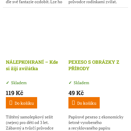
průvodce rodinkami zvířat.
dle své fantazie ozdobit. Lze ho
třeba pomalovat pastelkami,
fixy,...
NÁLEPKOHRANÍ – Kde
PEXESO S OBRÁZKY Z
si žijí zvířátka
PŘÍRODY
Skladem
Skladem
119 Kč
49 Kč
Do košíku
Do košíku
Tištěný samolepkový sešit
Papírové pexeso z ekonomicky
(nejen) pro děti od 3 let.
šetrně vyrobeného
Zábavný a tvůrčí průvodce
a recyklovaného papíru