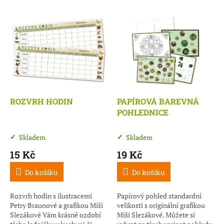
e
V
n
ý
í
p
p
i
r
s
o
p
d
r
u
o
k
d
t
ROZVRH HODIN
PAPÍROVÁ BAREVNÁ
u
ů
POHLEDNICE
k
t
Skladem
Skladem
ů
15 Kč
19 Kč
Do košíku
Do košíku
Rozvrh hodin s ilustracemi
Papírový pohled standardní
Petry Braunové a grafikou Míši
velikosti s originální grafikou
Slezákové Vám krásně ozdobí
Míši Slezákové. Můžete si