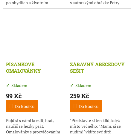
po obydlích a životním
s autorskými obrázky Petry
prostředí zvířat.
Braunové a grafikou Míši
Slezákové.
PÍSANKOVÉ
ZÁBAVNÝ ABECEDOVÝ
OMALOVÁNKY
SEŠIT
Skladem
Skladem
99 Kč
259 Kč
Do košíku
Do košíku
Pojď si s námi kreslit, hrát,
"Představte si ten klid, když
naučíš se hezky psát.
místo věčného: "Mami, já se
Omalovánky s procvičováním
nudím!" vidíte své dítě