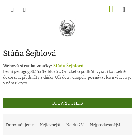
Přejít
NÁKU
na
obsah
KOŠÍK
Stáňa Šejblová
Webová stránka značky:
Stáňa Šejblová
Lesní pedagog Stáňa Šejblová z Orlického podhůří vyrábí kouzelné
dekorace, předměty a dárky. Učí děti i dospělé poznávat les a vše, co je
v něm ukryto.
OTEVŘÍT FILTR
Ř
a
Doporučujeme
Nejlevnější
Nejdražší
Nejprodávanější
z