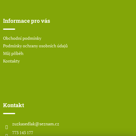
Z
á
p
a
Informace pro vás
t
í
Obchodní podmínky
Podmínky ochrany osobních údajů
Můj příběh
Kontakty
Kontakt
zuzkasedlak
@
seznam.cz
773 143 177