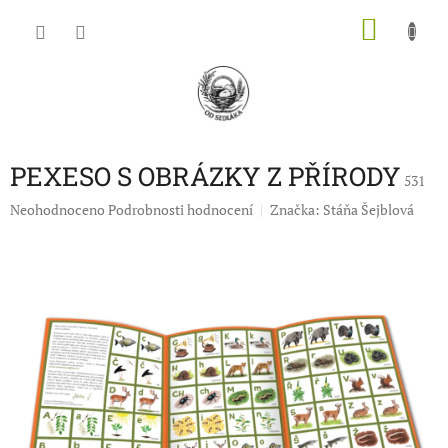
Přejít
NÁKU
na
obsah
KOŠÍK
PEXESO S OBRÁZKY Z PŘÍRODY
531
Průměrné
Neohodnoceno
Podrobnosti hodnocení
Značka:
Stáňa Šejblová
hodnocení
produktu
je
0,0
z
5
hvězdiček.