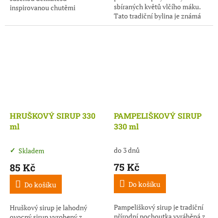
sbíraných květů vlčího máku.
inspirovanou chutěmi
Tato tradiční bylina je známá
Rychlebských hor. Jemné plátky
svou schopností zklidňovat
kvalitního masa jsou naloženy
organismus a podporovat
do pečlivě...
příjemný...
HRUŠKOVÝ SIRUP 330
PAMPELIŠKOVÝ SIRUP
ml
330 ml
do 3 dnů
Skladem
75 Kč
85 Kč
Do košíku
Do košíku
Pampeliškový sirup je tradiční
Hruškový sirup je lahodný
přírodní pochoutka vyráběná z
ovocný sirup vyrobený z