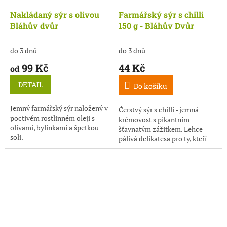
Nakládaný sýr s olivou
Farmářský sýr s chilli
Bláhův dvůr
150 g - Bláhův Dvůr
do 3 dnů
do 3 dnů
99 Kč
44 Kč
od
DETAIL
Do košíku
Jemný farmářský sýr naložený v
Čerstvý sýr s chilli - jemná
poctivém rostlinném oleji s
krémovost s pikantním
olivami, bylinkami a špetkou
šťavnatým zážitkem. Lehce
soli.
pálivá delikatesa pro ty, kteří
mají rádi jemnost s ohnivým
dotekem.