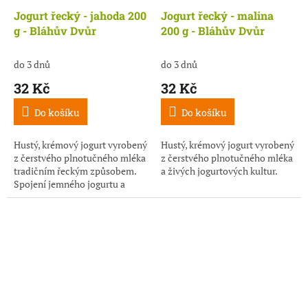
Jogurt řecký - jahoda 200
Jogurt řecký - malina
g - Bláhův Dvůr
200 g - Bláhův Dvůr
do 3 dnů
do 3 dnů
32 Kč
32 Kč
Do košíku
Do košíku
Hustý, krémový jogurt vyrobený
Hustý, krémový jogurt vyrobený
z čerstvého plnotučného mléka
z čerstvého plnotučného mléka
tradičním řeckým způsobem.
a živých jogurtových kultur.
Spojení jemného jogurtu a
jahodového pyré vytváří
dokonale vyváženou chuť -
svěží,...