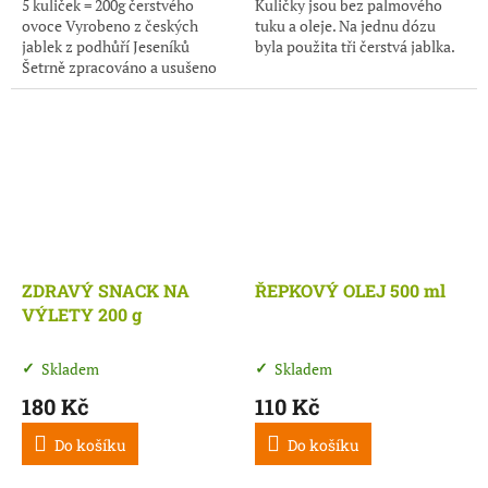
5 kuliček = 200g čerstvého
Kuličky jsou bez palmového
ovoce Vyrobeno z českých
tuku a oleje. Na jednu dózu
jablek z podhůří Jeseníků
byla použita tři čerstvá jablka.
Šetrně zpracováno a usušeno
do 42℃ Vysoká nutriční
hodnota a zdroj vlákniny Bez
ovocných...
ZDRAVÝ SNACK NA
ŘEPKOVÝ OLEJ 500 ml
VÝLETY 200 g
Skladem
Skladem
180 Kč
110 Kč
Do košíku
Do košíku