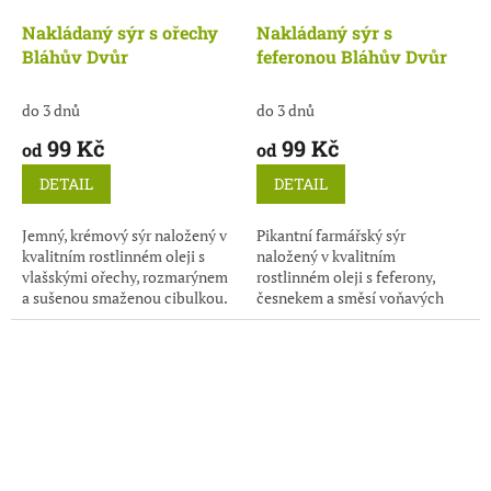
Nakládaný sýr s ořechy
Nakládaný sýr s
Bláhův Dvůr
feferonou Bláhův Dvůr
do 3 dnů
do 3 dnů
99 Kč
99 Kč
od
od
DETAIL
DETAIL
Jemný, krémový sýr naložený v
Pikantní farmářský sýr
kvalitním rostlinném oleji s
naložený v kvalitním
vlašskými ořechy, rozmarýnem
rostlinném oleji s feferony,
a sušenou smaženou cibulkou.
česnekem a směsí voňavých
bylinek.