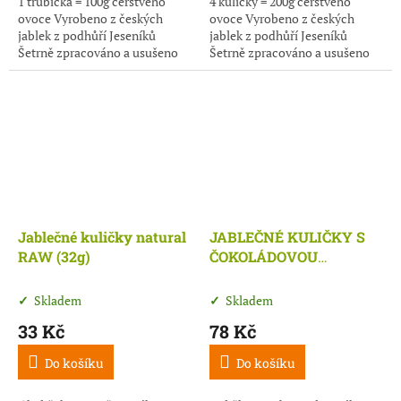
1 trubička = 100g čerstvého
4 kuličky = 200g čerstvého
ovoce Vyrobeno z českých
ovoce Vyrobeno z českých
jablek z podhůří Jeseníků
jablek z podhůří Jeseníků
Šetrně zpracováno a usušeno
Šetrně zpracováno a usušeno
do 42℃ Maximum živin v
do 42℃ Vysoká nutriční
každém soustu Vysoký obsah
hodnota a zdroj vlákniny Bez
vlákniny
ovocných...
Jablečné kuličky natural
JABLEČNÉ KULIČKY S
RAW (32g)
ČOKOLÁDOVOU
POLEVOU bez palmového
tuku 100 g
Skladem
Skladem
33 Kč
78 Kč
Do košíku
Do košíku