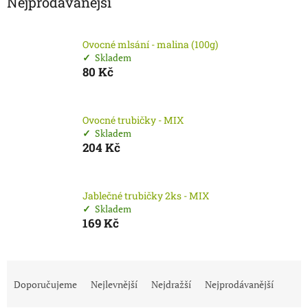
Nejprodávanější
Ovocné mlsání - malina (100g)
Skladem
80 Kč
Ovocné trubičky - MIX
Skladem
204 Kč
Jablečné trubičky 2ks - MIX
Skladem
169 Kč
Ř
a
Doporučujeme
Nejlevnější
Nejdražší
Nejprodávanější
z