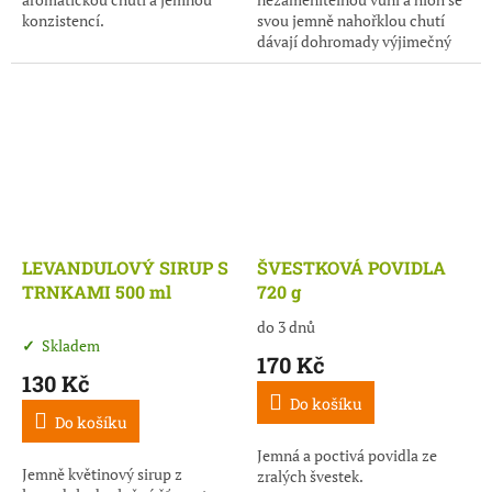
konzistencí.
svou jemně nahořklou chutí
dávají dohromady výjimečný
podzimní sirup.
LEVANDULOVÝ SIRUP S
ŠVESTKOVÁ POVIDLA
TRNKAMI 500 ml
720 g
do 3 dnů
Průměrné
Skladem
hodnocení
170 Kč
produktu
130 Kč
je
Do košíku
5,0
Do košíku
z
5
Jemná a poctivá povidla ze
Jemně květinový sirup z
hvězdiček.
zralých švestek.