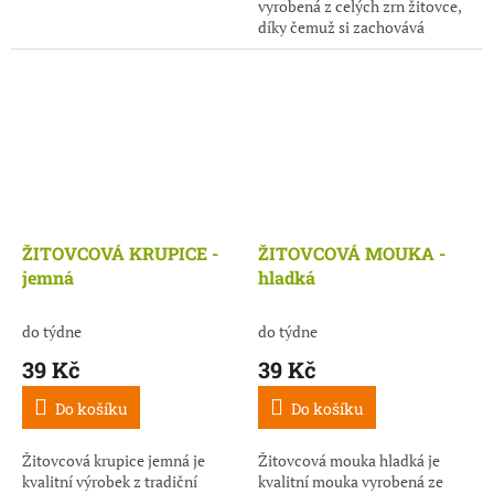
vyrobená z celých zrn žitovce,
díky čemuž si zachovává
veškeré cenné části zrna –
klíček i obal. Nabízí plnou,
lehce...
ŽITOVCOVÁ KRUPICE -
ŽITOVCOVÁ MOUKA -
jemná
hladká
do týdne
do týdne
39 Kč
39 Kč
Do košíku
Do košíku
Žitovcová krupice jemná je
Žitovcová mouka hladká je
kvalitní výrobek z tradiční
kvalitní mouka vyrobená ze