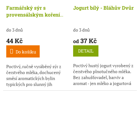
Farmářský sýr s
Jogurt bílý - Bláhův Dvůr
provensálským kořením
150 g - Bláhův Dvůr
do 3 dnů
do 3 dnů
44 Kč
37 Kč
od
DETAIL
Do košíku
Poctivý hustý jogurt vyrobený z
Poctivý, ručně vyráběný sýr z
čerstvého plnotučného mléka.
čerstvého mléka, dochucený
Bez zahušťovadel, barviv a
směsí aromatických bylin
aromat - jen mléko a jogurtová
typických pro slunný jih
kultura, jak to má být.
Francie.