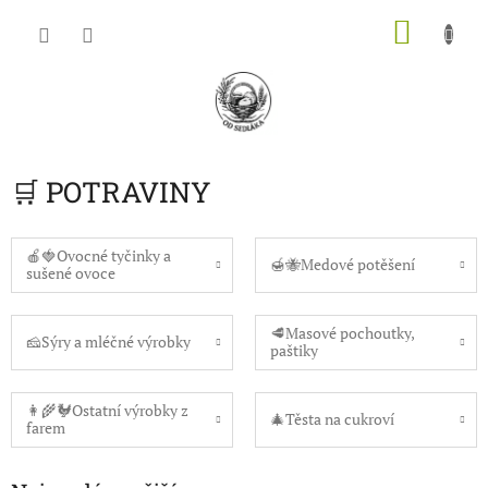
Přejít
NÁKU
na
obsah
KOŠÍK
🛒 POTRAVINY
🍎🍓Ovocné tyčinky a
🍯🐝Medové potěšení
sušené ovoce
🥩Masové pochoutky,
🧀Sýry a mléčné výrobky
paštiky
👩‍🌾🐓Ostatní výrobky z
🎄Těsta na cukroví
farem