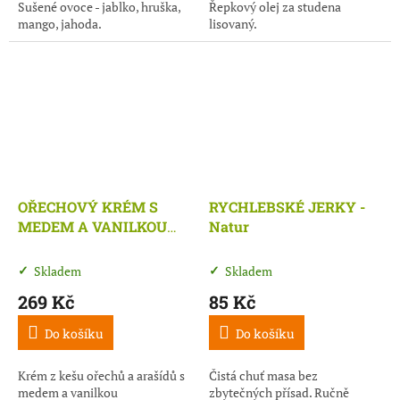
Sušené ovoce - jablko, hruška,
Řepkový olej za studena
mango, jahoda.
lisovaný.
OŘECHOVÝ KRÉM S
RYCHLEBSKÉ JERKY -
MEDEM A VANILKOU
Natur
220 g
Skladem
Skladem
269 Kč
85 Kč
Do košíku
Do košíku
Krém z kešu ořechů a arašídů s
Čistá chuť masa bez
medem a vanilkou
zbytečných přísad. Ručně