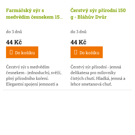
Farmářský sýr s
Čerstvý sýr přírodní 150
medvědím česnekem 150
g - Bláhův Dvůr
g - Bláhův Dvůr
do 3 dnů
do 3 dnů
44 Kč
44 Kč
Do košíku
Do košíku
Čerstvý sýr s medvědím
Čerstvý sýr přírodní - jemná
česnekem - jednoduchý, svěží,
delikatesa pro milovníky
plný přírodního koření.
čistých chutí. Hladká, jemná a
Elegantní spojení jemnosti a
lehce smetanová chuť.
divoké chuti lesa.