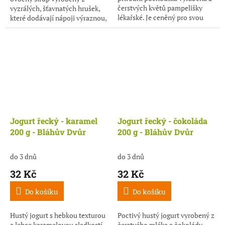
čerstvých květů pampelišky
vyzrálých, šťavnatých hrušek,
lékařské. Je ceněný pro svou
které dodávají nápoji výraznou,
zlatavou barvu, jemně
přirozeně sladkou chuť. Jeho
medovou chuť a příjemné
vůně je jemná, typicky
bylinné...
hrušková, a...
Jogurt řecký - karamel
Jogurt řecký - čokoláda
200 g - Bláhův Dvůr
200 g - Bláhův Dvůr
do 3 dnů
do 3 dnů
32 Kč
32 Kč
Do košíku
Do košíku
Hustý jogurt s hebkou texturou
Poctivý hustý jogurt vyrobený z
a lehce karamelovou sladkostí.
čerstvého mléka a čokolády.