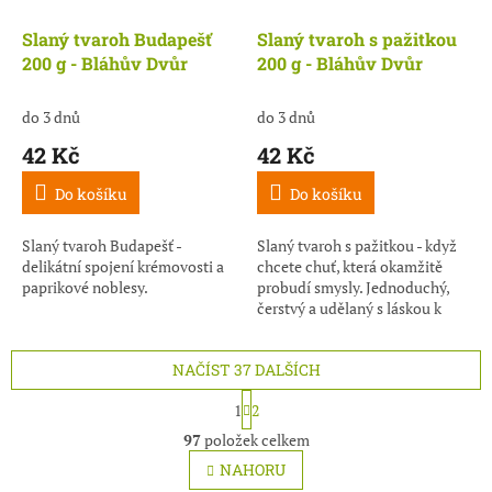
Slaný tvaroh Budapešť
Slaný tvaroh s pažitkou
200 g - Bláhův Dvůr
200 g - Bláhův Dvůr
do 3 dnů
do 3 dnů
42 Kč
42 Kč
Do košíku
Do košíku
Slaný tvaroh Budapešť -
Slaný tvaroh s pažitkou - když
delikátní spojení krémovosti a
chcete chuť, která okamžitě
paprikové noblesy.
probudí smysly. Jednoduchý,
čerstvý a udělaný s láskou k
tradičním chutím.
NAČÍST 37 DALŠÍCH
S
1
2
t
O
r
97
položek celkem
v
á
l
NAHORU
n
á
k