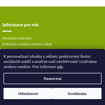
d
o
v
Z
a
á
c
á
n
í
p
í
p
a
Informace pro vás
r
t
v
í
k
Obchodní podmínky
y
v
Podmínky ochrany osobních údajů
ý
Můj příběh
p
Kontakty
K personalizaci obsahu a reklam, poskytování funkcí
i
sociálních médií a analýze naší návštěvnosti využíváme
s
u
soubory cookies. Více informací
zde
.
Nastavení
Kontakt
Odmítnout
Souhlasím
zuzkasedlak
@
seznam.cz