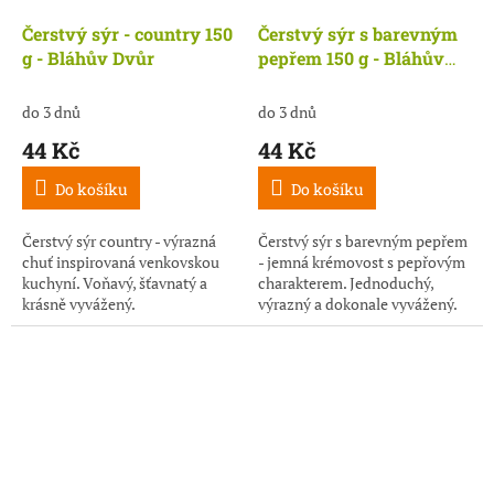
Čerstvý sýr - country 150
Čerstvý sýr s barevným
g - Bláhův Dvůr
pepřem 150 g - Bláhův
Dvůr
do 3 dnů
do 3 dnů
44 Kč
44 Kč
Do košíku
Do košíku
Čerstvý sýr country - výrazná
Čerstvý sýr s barevným pepřem
chuť inspirovaná venkovskou
- jemná krémovost s pepřovým
kuchyní. Voňavý, šťavnatý a
charakterem. Jednoduchý,
krásně vyvážený.
výrazný a dokonale vyvážený.