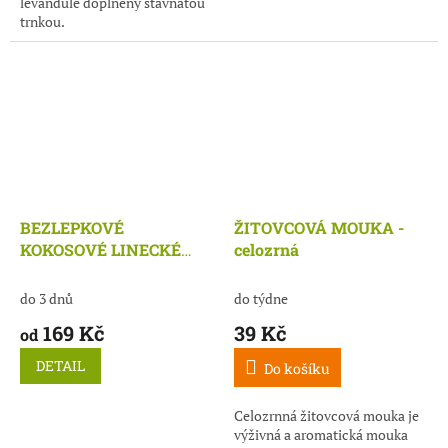
levandule doplněný šťavnatou
trnkou.
BEZLEPKOVÉ
ŽITOVCOVÁ MOUKA -
KOKOSOVÉ LINECKÉ
celozrná
těsto
do 3 dnů
do týdne
169 Kč
39 Kč
od
DETAIL
Do košíku
Celozrnná žitovcová mouka je
výživná a aromatická mouka