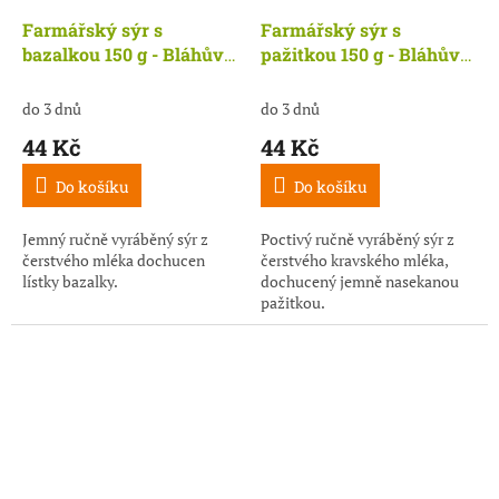
Farmářský sýr s
Farmářský sýr s
bazalkou 150 g - Bláhův
pažitkou 150 g - Bláhův
Dvůr
Dvůr
do 3 dnů
do 3 dnů
44 Kč
44 Kč
Do košíku
Do košíku
Jemný ručně vyráběný sýr z
Poctivý ručně vyráběný sýr z
čerstvého mléka dochucen
čerstvého kravského mléka,
lístky bazalky.
dochucený jemně nasekanou
pažitkou.