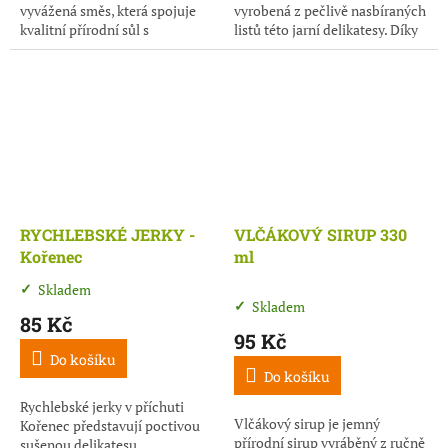
vyvážená směs, která spojuje
vyrobená z pečlivě nasbíraných
kvalitní přírodní sůl s
listů této jarní delikatesy. Díky
aromatickými bylinkami a
šetrnému sušení si zachovává
výrazným, avšak jemným
svou typickou vůni, svěží...
tónem medvědího...
RYCHLEBSKÉ JERKY -
VLČÁKOVÝ SIRUP 330
Kořenec
ml
Skladem
Průměrné
Skladem
hodnocení
85 Kč
produktu
95 Kč
je
Do košíku
5,0
Do košíku
z
5
Rychlebské jerky v příchuti
Vlčákový sirup je jemný
hvězdiček.
Kořenec představují poctivou
přírodní sirup vyráběný z ručně
sušenou delikatesu