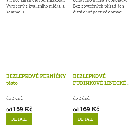
Vyrobený z kvalitního mléka a
Bez zbytečných přísad, jen
karamelu.
čistá chuť poctivé domácí
výroby.
BEZLEPKOVÉ PERNÍČKY
BEZLEPKOVÉ
těsto
PUDINKOVÉ LINECKÉ
těsto
do 3 dnů
do 3 dnů
169 Kč
169 Kč
od
od
DETAIL
DETAIL