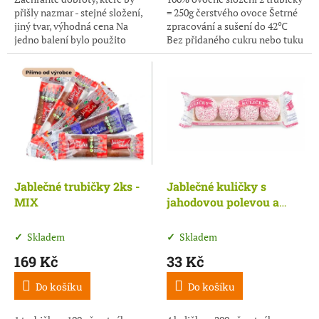
přišly nazmar - stejné složení,
= 250g čerstvého ovoce Šetrné
jiný tvar, výhodná cena Na
zpracování a sušení do 42℃
jedno balení bylo použito
Bez přidaného cukru nebo tuku
1000g čerstvého ovoce Šetrné
Vysoký obsah vlákniny
zpracování a sušení do 42
stupňů...
Jablečné trubičky 2ks -
Jablečné kuličky s
MIX
jahodovou polevou a
kokosem (32g)
Skladem
Skladem
169 Kč
33 Kč
Do košíku
Do košíku