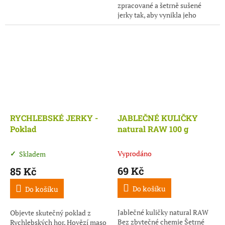
zpracované a šetrně sušené
jerky tak, aby vynikla jeho
přirozená vůně i bohatá
masová chuť. Minimum
ingrediencí, maximum
poctivosti.
RYCHLEBSKÉ JERKY -
JABLEČNÉ KULIČKY
Poklad
natural RAW 100 g
Vyprodáno
Skladem
69 Kč
85 Kč
Do košíku
Do košíku
Jablečné kuličky natural RAW
Objevte skutečný poklad z
Bez zbytečné chemie Šetrné
Rychlebských hor. Hovězí maso