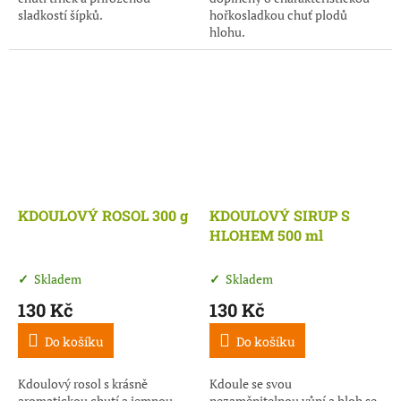
sladkostí šípků.
hořkosladkou chuť plodů
hlohu.
KDOULOVÝ ROSOL 300 g
KDOULOVÝ SIRUP S
HLOHEM 500 ml
Skladem
Skladem
130 Kč
130 Kč
Do košíku
Do košíku
Kdoulový rosol s krásně
Kdoule se svou
aromatickou chutí a jemnou
nezaměnitelnou vůní a hloh se