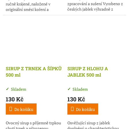
zpracování a sušení Vyrobeno z
ručně krájené, naložené v
českých jablek výhradně z
originální směsi koření a
podhůří Jeseníků Kuličky si z
pomalu sušené tak, aby si
jablek zachovají to nejlepší...
zachovalo maximální
šťavnatost i plnou...
SIRUP Z TRNEK A ŠÍPKŮ
SIRUP Z HLOHU A
500 ml
JABLEK 500 ml
Skladem
Skladem
130 Kč
130 Kč
Do košíku
Do košíku
Ovocný sirup s příjemně trpkou
Osvěžující sirup z jablek
chutí trnek a přirozenou
doplněný o charakteristickou