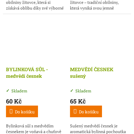
obilniny žitovce, která si
žitovce – tradiční obilniny,
získává oblibu díky své výborné
která vyniká svou jemně
chuti a vysoké nutriční
oříškovou chutí a přirozenou
hodnotě. Jemně mletá struktura
výživovou hodnotou. Díky
krupice...
šetrnému mletí má...
BYLINKOVÁ SŮL -
MEDVĚDÍ ČESNEK
medvědí česnek
sušený
Skladem
Skladem
60 Kč
65 Kč
Do košíku
Do košíku
Bylinková sůl s medvědím
Sušený medvědí česnek je
česnekem je voňavá a chuťově
aromatická bylinná pochoutka