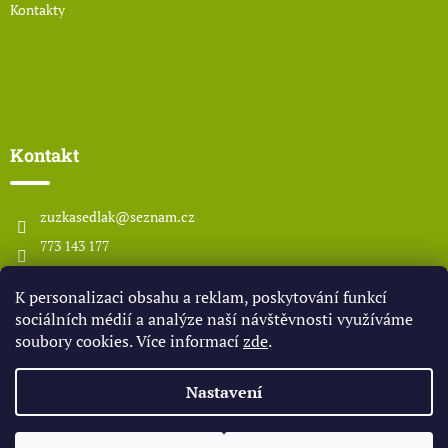
Kontakty
Kontakt
zuzkasedlak
@
seznam.cz
773 143 177
www.odsedlaka.com
K personalizaci obsahu a reklam, poskytování funkcí
odsedlaka
sociálních médií a analýze naší návštěvnosti využíváme
soubory cookies. Více informací
zde
.
Vytvořil Shoptet
Nastavení
Copyright 2026
OD SEDLÁKA
. Všechna práva vyhrazena.
Upravit