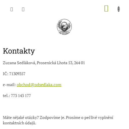
Přejít
NÁKU
na
obsah
KOŠÍK
Kontakty
Zuzana Sedláková, Prosenická Lhota 53, 264 01
IČ: 71309357
e-mail:
obchod@odsedlaka.com
tel.: 773 143 177
Máte nějaké otázky? Zodpovíme je. Prosíme o pečlivé vyplnění
kontaktních údajů.