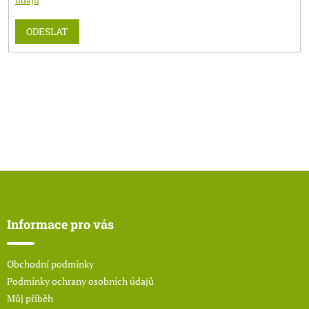
ODESLAT
Z
á
p
a
Informace pro vás
t
í
Obchodní podmínky
Podmínky ochrany osobních údajů
Můj příběh