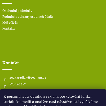
t
í
Obchodní podmínky
Podmínky ochrany osobních údajů
Můj příběh
Kontakty
Kontakt
zuzkasedlak
@
seznam.cz
773 143 177
www.odsedlaka.com
K personalizaci obsahu a reklam, poskytování funkcí
odsedlaka
sociálních médií a analýze naší návštěvnosti využíváme