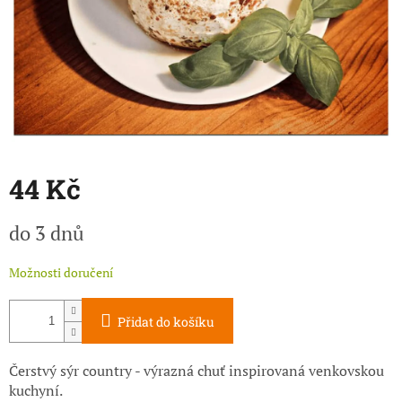
44 Kč
Měrná
do 3 dnů
cena:
Možnosti doručení
Přidat do košíku
Čerstvý sýr country - výrazná chuť inspirovaná venkovskou
kuchyní.