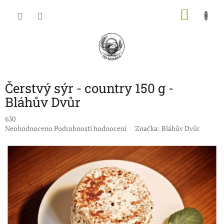
Přejít
NÁKU
na
obsah
KOŠÍK
Čerstvý sýr - country 150 g -
Bláhův Dvůr
630
Průměrné
Neohodnoceno
Podrobnosti hodnocení
Značka:
Bláhův Dvůr
hodnocení
produktu
je
0,0
z
5
hvězdiček.