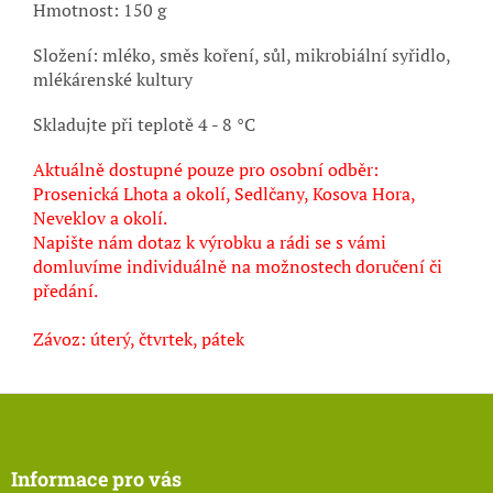
Hmotnost: 150 g
Složení: mléko, směs koření, sůl, mikrobiální syřidlo,
mlékárenské kultury
Skladujte při teplotě 4 - 8 °C
Aktuálně dostupné pouze pro osobní odběr:
Prosenická Lhota a okolí, Sedlčany, Kosova Hora,
Neveklov a okolí.
Napište nám dotaz k výrobku a rádi se s vámi
domluvíme individuálně na možnostech doručení či
předání.
Závoz: úterý, čtvrtek, pátek
Z
á
p
a
Informace pro vás