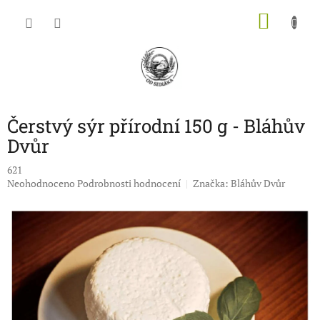
Přejít
NÁKU
na
obsah
KOŠÍK
Čerstvý sýr přírodní 150 g - Bláhův
Dvůr
621
Průměrné
Neohodnoceno
Podrobnosti hodnocení
Značka:
Bláhův Dvůr
hodnocení
produktu
je
0,0
z
5
hvězdiček.