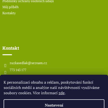
Podmínky ochrany osobních údajů
Můj příběh
Kontakty
Kontakt
zuzkasedlak
@
seznam.cz
773 143 177
www.odsedlaka.com
K personalizaci obsahu a reklam, poskytování funkcí
odsedlaka
sociálních médií a analýze naší návštěvnosti využíváme
soubory cookies. Více informací
zde
.
Vytvořil Shoptet
Nastavení