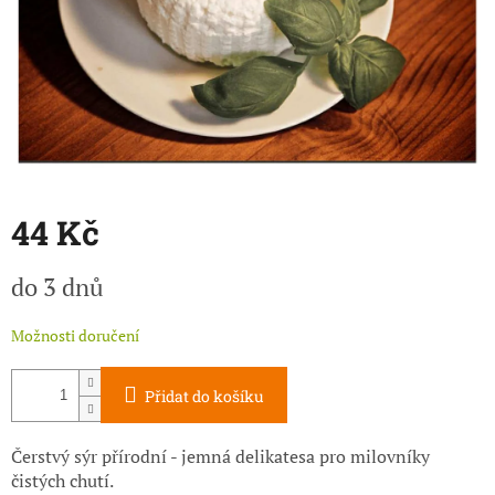
44 Kč
Měrná
do 3 dnů
cena:
Možnosti doručení
Přidat do košíku
Čerstvý sýr přírodní - jemná delikatesa pro milovníky
čistých chutí.