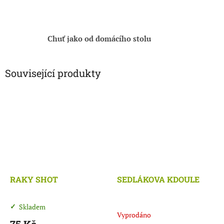
Chuť jako od domácího stolu
Související produkty
RAKY SHOT
SEDLÁKOVA KDOULE
Skladem
Průměrné
Vyprodáno
hodnocení
75 Kč