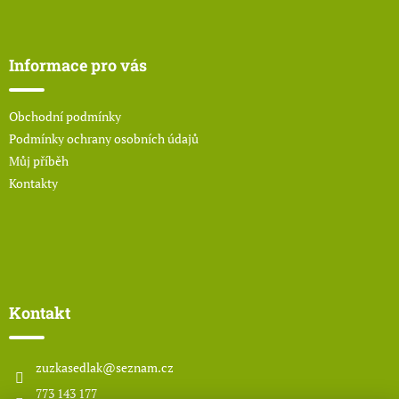
Z
á
p
a
Informace pro vás
t
í
Obchodní podmínky
Podmínky ochrany osobních údajů
Můj příběh
Kontakty
Kontakt
zuzkasedlak
@
seznam.cz
773 143 177