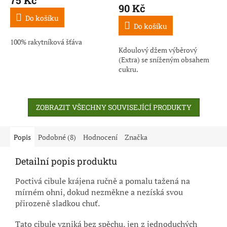
produktu
90 Kč
je
Do košíku
3,8
Do košíku
z
5
100% rakytníková šťáva
Kdoulový džem výběrový
hvězdiček.
(Extra) se sníženým obsahem
cukru.
ZOBRAZIT VŠECHNY SOUVISEJÍCÍ PRODUKTY
Popis
Podobné (8)
Hodnocení
Značka
Detailní popis produktu
Poctivá cibule krájena ručně a pomalu tažená na
mírném ohni, dokud nezměkne a nezíská svou
přirozeně sladkou chuť.
Tato cibule vzniká bez spěchu, jen z jednoduchých