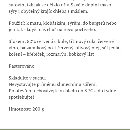
surovin, tak jak se dělalo dřív. Skvěle doplní maso,
sýry i obyčejný krajíc chleba s máslem.
Použití: k masu, klobáskám, sýrům, do burgerů nebo
jen tak - když máš chuť na něco poctivého.
Složení: 82% červená cibule, třtinový cukr, červené
víno, balzamikový ocet červený, olivový olej, sůl jedlá,
koření – hřebíček, rozmarýn, bobkový list
Pasterováno
Skladujte v suchu.
Nevystavujte přímému slunečnímu záření.
Po otevření uchovávejte v chladu do 8 °C a do týdne
spotřebujte!
Hmotnost: 200 g