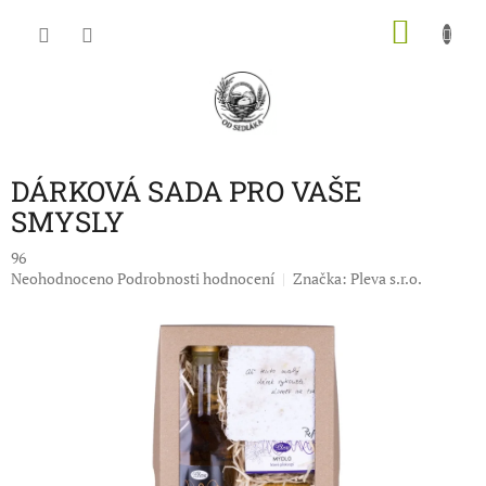
Přejít
NÁKU
na
obsah
KOŠÍK
DÁRKOVÁ SADA PRO VAŠE
SMYSLY
96
Průměrné
Neohodnoceno
Podrobnosti hodnocení
Značka:
Pleva s.r.o.
hodnocení
produktu
je
0,0
z
5
hvězdiček.