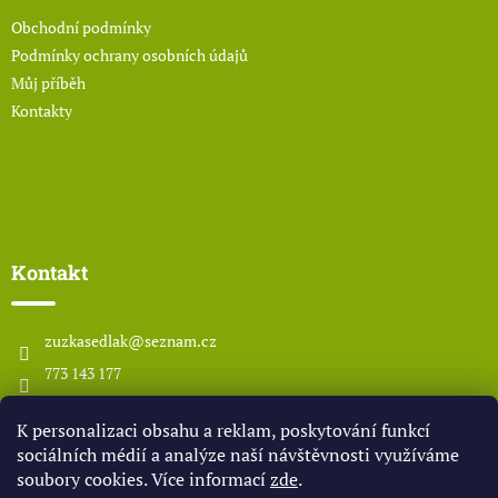
í
Obchodní podmínky
Podmínky ochrany osobních údajů
Můj příběh
Kontakty
Kontakt
zuzkasedlak
@
seznam.cz
773 143 177
www.odsedlaka.com
K personalizaci obsahu a reklam, poskytování funkcí
odsedlaka
sociálních médií a analýze naší návštěvnosti využíváme
soubory cookies. Více informací
zde
.