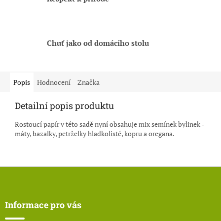
Chuť jako od domácího stolu
Popis
Hodnocení
Značka
Detailní popis produktu
Rostoucí papír v této sadě nyní obsahuje mix semínek bylinek -
máty, bazalky, petrželky hladkolisté, kopru a oregana.
Z
á
p
a
Informace pro vás
t