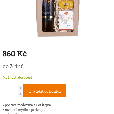
860 Kč
Měrná
do 3 dnů
cena:
Možnosti doručení
Přidat do košíku
• poctivá medovina z Potštejna
• medové mýdlo s překvapením