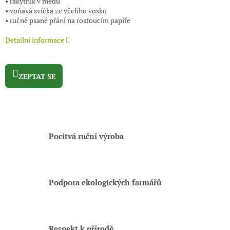
• rakytník v medu
• voňavá svíčka ze včelího vosku
• ručně psané přání na rostoucím papíře
Detailní informace
ZEPTAT SE
Pocitvá ruční výroba
Podpora ekologických farmářů
Respekt k přírodě