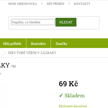
MOJE OBJEDNÁVKA
MŮJ PŘÍBĚH
KONTAKTY
HLEDAT
Můj příběh
Kontakty
Značky
DÍKY TOBĚ VĚŘÍM V ZÁZRAKY
AKY
780
o
69 Kč
Měrná
Skladem
cena:
Možnosti doručení