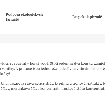
Podpora ekologických
Respekt k přírodě
farmářů
vídci, rozpustní v horké vodě. Stačí jeden až dva kousky, zamíc
a vanilky. A protože jsou jednorožci odedávna vnímáni jako ztěl
 krásy!
, bíla hroznová šťáva koncentrát, kyselina citrónová, extrakt z b
 šťávy, meruňková šťáva koncentrát, hrušková šťáva koncentrát