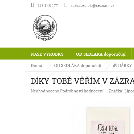
Přejít
773 143 177
zuzkasedlak@seznam.cz
na
obsah
NAŠE VÝROBKY
OD SEDLÁKA doporučují
Domů
OD SEDLÁKA doporučují
🎁 DÁRKY
DÍKY TOBĚ VĚŘÍM V ZÁZR
Průměrné
Neohodnoceno
Podrobnosti hodnocení
Značka:
Lipo
hodnocení
produktu
je
0,0
z
5
hvězdiček.