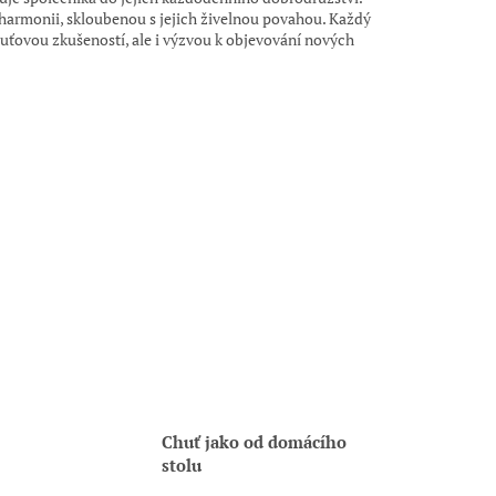
harmonii, skloubenou s jejich živelnou povahou. Každý
huťovou zkušeností, ale i výzvou k objevování nových
Chuť jako od domácího
stolu