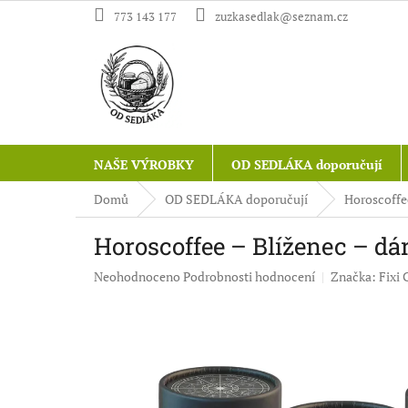
Přejít
773 143 177
zuzkasedlak@seznam.cz
na
obsah
NAŠE VÝROBKY
OD SEDLÁKA doporučují
Domů
OD SEDLÁKA doporučují
Horoscoffee
Horoscoffee – Blíženec – dá
Průměrné
Neohodnoceno
Podrobnosti hodnocení
Značka:
Fixi 
hodnocení
produktu
je
0,0
z
5
hvězdiček.