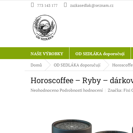
Přejít
773 143 177
zuzkasedlak@seznam.cz
na
obsah
NAŠE VÝROBKY
OD SEDLÁKA doporučují
Domů
OD SEDLÁKA doporučují
Horoscoffe
Horoscoffee – Ryby – dárko
Průměrné
Neohodnoceno
Podrobnosti hodnocení
Značka:
Fixi 
hodnocení
produktu
je
0,0
z
5
hvězdiček.