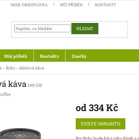
MOJE OBJEDNÁVKA
MŮJ PŘÍBĚH
KONTAKTY
HLEDAT
Můj příběh
Kontakty
Značky
e – Ryby – dárková káva
vá káva
249/250
Coffee
od
334 Kč
Měrná
ZVOLTE VARIANTU
cena:
Pro Ryby bude káva jako dárek z 