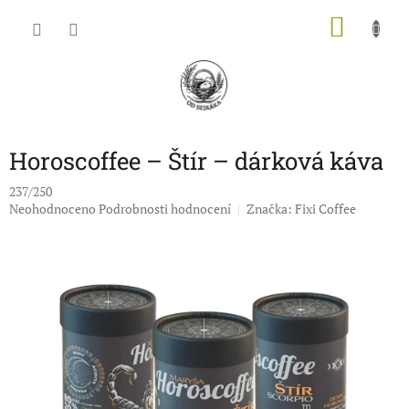
Přejít
NÁKU
na
obsah
KOŠÍK
Horoscoffee – Štír – dárková káva
237/250
Průměrné
Neohodnoceno
Podrobnosti hodnocení
Značka:
Fixi Coffee
hodnocení
produktu
je
0,0
z
5
hvězdiček.