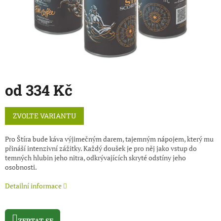
od
334 Kč
Měrná
ZVOLTE VARIANTU
cena:
Pro Štíra bude káva výjimečným darem, tajemným nápojem, který mu
přináší intenzivní zážitky. Každý doušek je pro něj jako vstup do
temných hlubin jeho nitra, odkrývajících skryté odstíny jeho
osobnosti.
Detailní informace
ZEPTAT SE