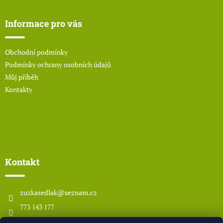
á
p
a
Informace pro vás
t
í
Obchodní podmínky
Podmínky ochrany osobních údajů
Můj příběh
Kontakty
Kontakt
zuzkasedlak
@
seznam.cz
773 143 177
www.odsedlaka.com