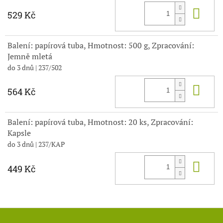
Do 
529 Kč
Balení: papírová tuba, Hmotnost: 500 g, Zpracování:
Jemně mletá
do 3 dnů
| 237/502
Do 
564 Kč
Balení: papírová tuba, Hmotnost: 20 ks, Zpracování:
Kapsle
do 3 dnů
| 237/KAP
Do 
449 Kč
Z