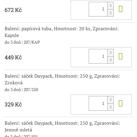
Do 
672 Kč
Balení: papírová tuba, Hmotnost: 20 ks, Zpracování:
Kapsle
do 3 dnů
| 207/KAP
Do 
449 Kč
Balení: sáček Daypack, Hmotnost: 250 g, Zpracování:
Zrnková
do 3 dnů
| 207/250
Do 
329 Kč
Balení: sáček Daypack, Hmotnost: 250 g, Zpracování:
Jemně mletá
do 3 dnů
| 207/501