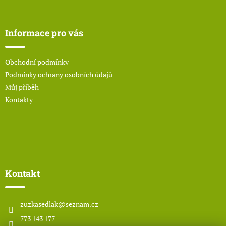
á
p
a
Informace pro vás
t
í
Obchodní podmínky
Podmínky ochrany osobních údajů
Můj příběh
Kontakty
Kontakt
zuzkasedlak
@
seznam.cz
773 143 177