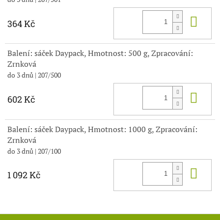
Do 
364 Kč
Balení: sáček Daypack, Hmotnost: 500 g, Zpracování:
Zrnková
do 3 dnů
| 207/500
Do 
602 Kč
Balení: sáček Daypack, Hmotnost: 1000 g, Zpracování:
Zrnková
do 3 dnů
| 207/100
Do 
1 092 Kč
Z