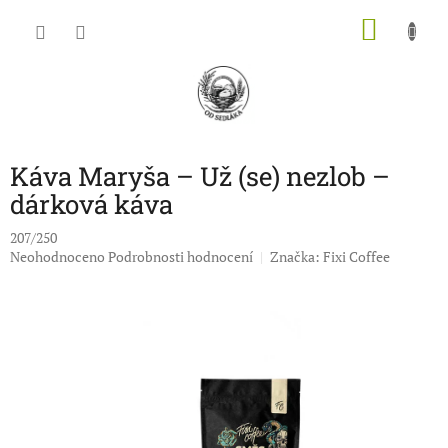
Přejít
NÁKU
na
obsah
KOŠÍK
Káva Maryša – Už (se) nezlob –
dárková káva
207/250
Průměrné
Neohodnoceno
Podrobnosti hodnocení
Značka:
Fixi Coffee
hodnocení
produktu
je
0,0
z
5
hvězdiček.