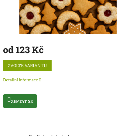
od
123 Kč
Měrná
ZVOLTE VARIANTU
cena:
Detailní informace
ZEPTAT SE