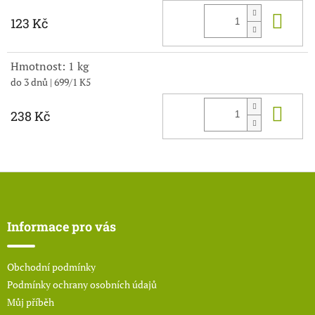
Do 
123 Kč
Hmotnost: 1 kg
do 3 dnů
| 699/1 K5
Do 
238 Kč
Z
á
p
a
Informace pro vás
t
í
Obchodní podmínky
Podmínky ochrany osobních údajů
Můj příběh