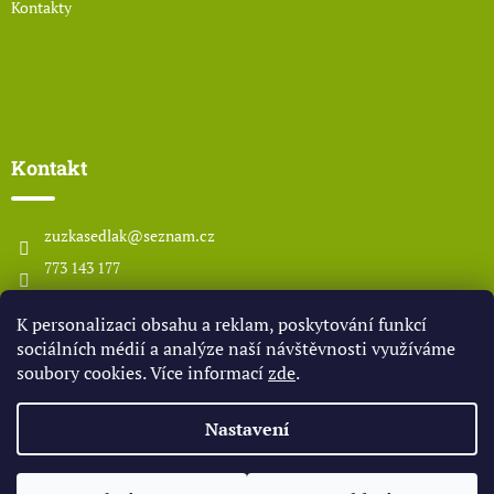
Kontakty
Kontakt
zuzkasedlak
@
seznam.cz
773 143 177
www.odsedlaka.com
K personalizaci obsahu a reklam, poskytování funkcí
odsedlaka
sociálních médií a analýze naší návštěvnosti využíváme
soubory cookies. Více informací
zde
.
Vytvořil Shoptet
Nastavení
Copyright 2026
OD SEDLÁKA
. Všechna práva vyhrazena.
Upravit