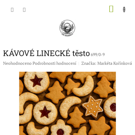
Přejít
NÁKU
na
obsah
KOŠÍK
KÁVOVÉ LINECKÉ těsto
699/0-9
Průměrné
Neohodnoceno
Podrobnosti hodnocení
Značka:
Markéta Kořínková
hodnocení
produktu
je
0,0
z
5
hvězdiček.