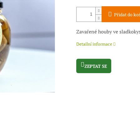
Přidat do ko
Zavařené houby ve sladkoky
Detailní informace
ZEPTAT SE