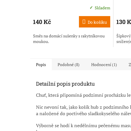
Skladem
Průměrné
Průměr
hodnocení
hodnoc
produktu
produkt
140 Kč
130 
Do košíku
je
je
5,0
5,0
Směs na domácí sušenky s rakytníkovou
Šípkový
z
z
moukou.
snížený
5
5
hvězdiček.
hvězdič
Popis
Podobné (8)
Hodnocení (1)
Z
Detailní popis produktu
Chuť, která připomíná podzimní procházku le
Nic nevoní tak, jako košík hub z podzimního le
a naložené do poctivého sladkokyselého nále
Výborně se hodí k nedělnímu pečenému masu, 