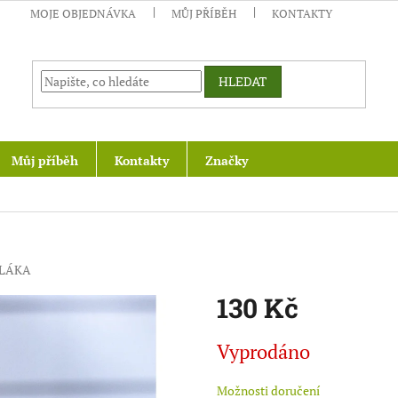
MOJE OBJEDNÁVKA
MŮJ PŘÍBĚH
KONTAKTY
HLEDAT
Můj příběh
Kontakty
Značky
DLÁKA
130 Kč
Měrná
Vyprodáno
cena:
Možnosti doručení