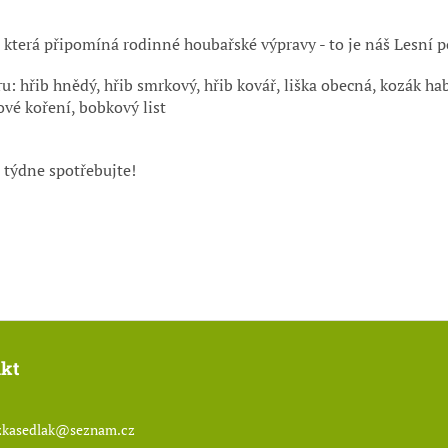
ť, která připomíná rodinné houbařské výpravy - to je náš Lesní p
hřib hnědý, hřib smrkový, hřib kovář, liška obecná, kozák habr
nové koření, bobkový list
 týdne spotřebujte!
kt
kasedlak
@
seznam.cz