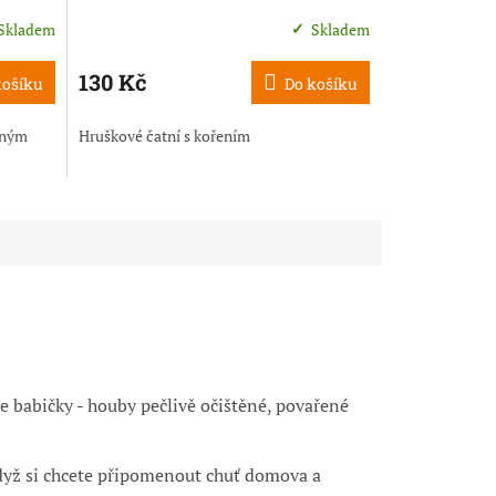
Skladem
Skladem
130 Kč
košíku
Do košíku
eným
Hruškové čatní s kořením
še babičky - houby pečlivě očištěné, povařené
dyž si chcete připomenout chuť domova a