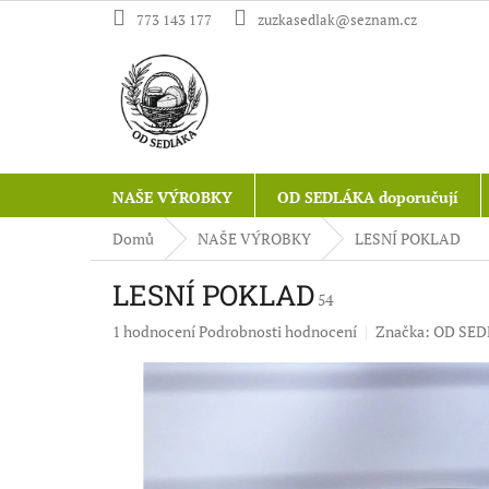
Přejít
773 143 177
zuzkasedlak@seznam.cz
na
obsah
NAŠE VÝROBKY
OD SEDLÁKA doporučují
Domů
NAŠE VÝROBKY
LESNÍ POKLAD
LESNÍ POKLAD
54
Průměrné
1 hodnocení
Podrobnosti hodnocení
Značka:
OD SE
hodnocení
produktu
je
5,0
z
5
hvězdiček.