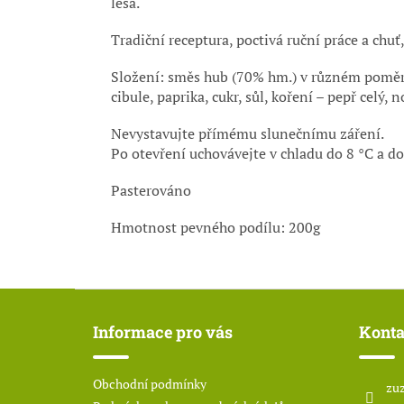
lesa.
Tradiční receptura, poctivá ruční práce a chu
Složení: směs hub (70% hm.) v různém poměru: 
cibule, paprika, cukr, sůl, koření – pepř celý, 
Nevystavujte přímému slunečnímu záření.
Po otevření uchovávejte v chladu do 8 °C a do
Pasterováno
Hmotnost pevného podílu: 200g
Z
á
Informace pro vás
Konta
p
a
t
Obchodní podmínky
zuz
í