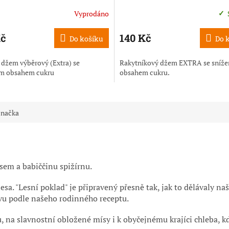
Vyprodáno
né
Průměrné
ení
hodnocení
u
produktu
Kč
140 Kč
Do košíku
Do 
je
5,0
 džem výběrový (Extra) se
Rakytníkový džem EXTRA se sníž
z
m obsahem cukru
obsahem cukru.
5
ek.
hvězdiček.
načka
sem a babiččinu spižírnu.
sa. "Lesní poklad" je připravený přesně tak, jak to dělávaly na
vu podle našeho rodinného receptu.
na slavnostní obložené mísy i k obyčejnému krajíci chleba, k