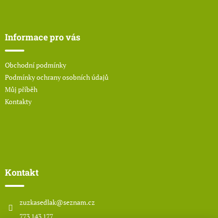
Z
á
p
a
Informace pro vás
t
í
Obchodní podmínky
Podmínky ochrany osobních údajů
Můj příběh
Kontakty
Kontakt
zuzkasedlak
@
seznam.cz
773 143 177