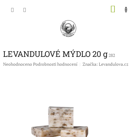
Přejít
NÁKU
na
obsah
KOŠÍK
LEVANDULOVÉ MÝDLO 20 g
282
Průměrné
Neohodnoceno
Podrobnosti hodnocení
Značka:
Levandulova.cz
hodnocení
produktu
je
0,0
z
5
hvězdiček.