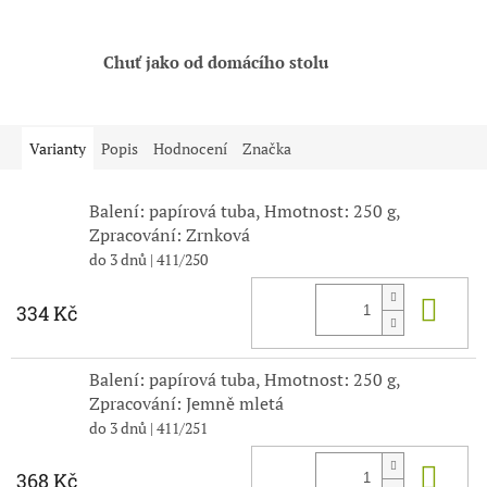
Chuť jako od domácího stolu
Varianty
Popis
Hodnocení
Značka
Balení: papírová tuba, Hmotnost: 250 g,
Zpracování: Zrnková
do 3 dnů
| 411/250
Do 
334 Kč
Balení: papírová tuba, Hmotnost: 250 g,
Zpracování: Jemně mletá
do 3 dnů
| 411/251
Do 
368 Kč