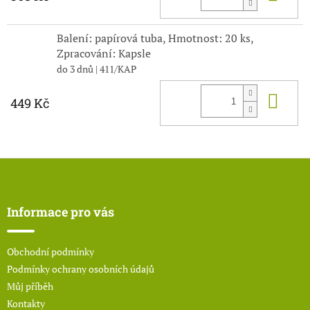
Balení: papírová tuba, Hmotnost: 20 ks,
Zpracování: Kapsle
do 3 dnů
| 411/KAP
Do 
449 Kč
Z
á
p
a
Informace pro vás
t
í
Obchodní podmínky
Podmínky ochrany osobních údajů
Můj příběh
Kontakty