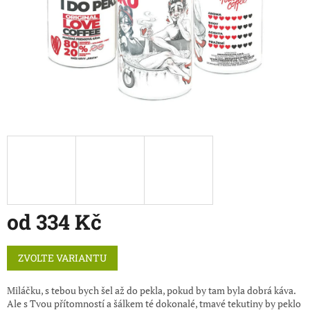
od
334 Kč
Měrná
ZVOLTE VARIANTU
cena:
Miláčku, s tebou bych šel až do pekla, pokud by tam byla dobrá káva.
Ale s Tvou přítomností a šálkem té dokonalé, tmavé tekutiny by peklo