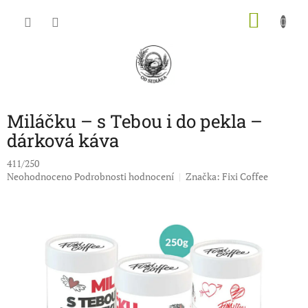
Přejít
NÁKU
na
obsah
KOŠÍK
Miláčku – s Tebou i do pekla –
dárková káva
411/250
Průměrné
Neohodnoceno
Podrobnosti hodnocení
Značka:
Fixi Coffee
hodnocení
produktu
je
0,0
z
5
hvězdiček.