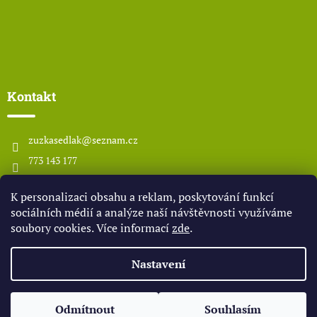
Kontakt
zuzkasedlak
@
seznam.cz
773 143 177
www.odsedlaka.com
K personalizaci obsahu a reklam, poskytování funkcí
odsedlaka
sociálních médií a analýze naší návštěvnosti využíváme
soubory cookies. Více informací
zde
.
Vytvořil Shoptet
Nastavení
Copyright 2026
OD SEDLÁKA
. Všechna práva vyhrazena.
Upravit
Odmítnout
Souhlasím
nastavení cookies