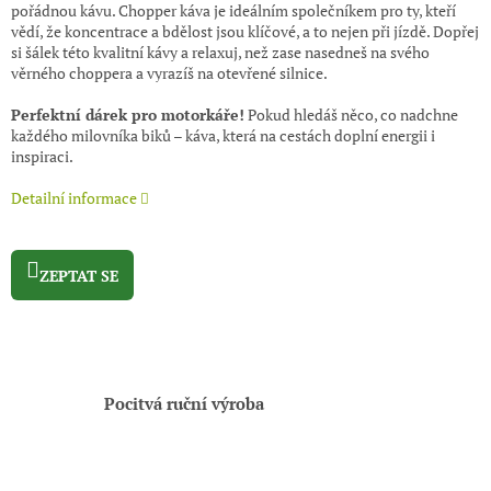
pořádnou kávu. Chopper káva je ideálním společníkem pro ty, kteří
vědí, že koncentrace a bdělost jsou klíčové, a to nejen při jízdě. Dopřej
si šálek této kvalitní kávy a relaxuj, než zase nasedneš na svého
věrného choppera a vyrazíš na otevřené silnice.
Perfektní dárek pro motorkáře!
Pokud hledáš něco, co nadchne
každého milovníka biků – káva, která na cestách doplní energii i
inspiraci.
Detailní informace
ZEPTAT SE
Pocitvá ruční výroba