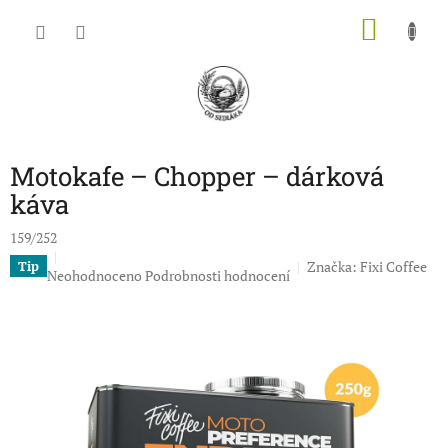
Přejít
NÁKU
na
obsah
KOŠÍK
Motokafe – Chopper – dárková
káva
159/252
Značka:
Fixi Coffee
Tip
Průměrné
Neohodnoceno
Podrobnosti hodnocení
hodnocení
produktu
je
0,0
z
5
hvězdiček.