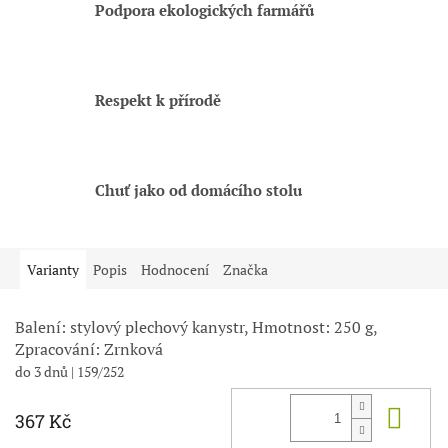
Podpora ekologických farmářů
Respekt k přírodě
Chuť jako od domácího stolu
Varianty
Popis
Hodnocení
Značka
Balení: stylový plechový kanystr, Hmotnost: 250 g,
Zpracování: Zrnková
do 3 dnů
| 159/252
Do 
367 Kč