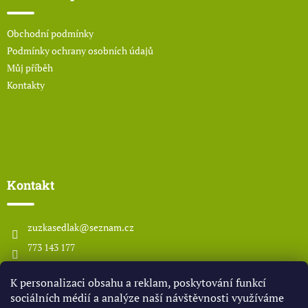
t
í
Obchodní podmínky
Podmínky ochrany osobních údajů
Můj příběh
Kontakty
Kontakt
zuzkasedlak
@
seznam.cz
773 143 177
www.odsedlaka.com
K personalizaci obsahu a reklam, poskytování funkcí
odsedlaka
sociálních médií a analýze naší návštěvnosti využíváme