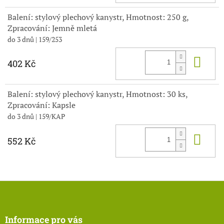
Balení: stylový plechový kanystr, Hmotnost: 250 g,
Zpracování: Jemně mletá
do 3 dnů
| 159/253
Do 
402 Kč
Balení: stylový plechový kanystr, Hmotnost: 30 ks,
Zpracování: Kapsle
do 3 dnů
| 159/KAP
Do 
552 Kč
Z
á
p
a
Informace pro vás