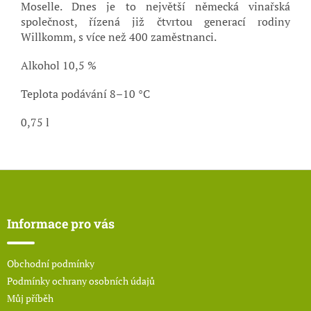
Moselle.
Dnes je to největší německá vinařská
společnost, řízená již čtvrtou generací rodiny
Willkomm, s více než 400 zaměstnanci.
Alkohol 10,5 %
Teplota podávání
8–10 °C
0,75 l
Z
á
p
a
Informace pro vás
t
í
Obchodní podmínky
Podmínky ochrany osobních údajů
Můj příběh