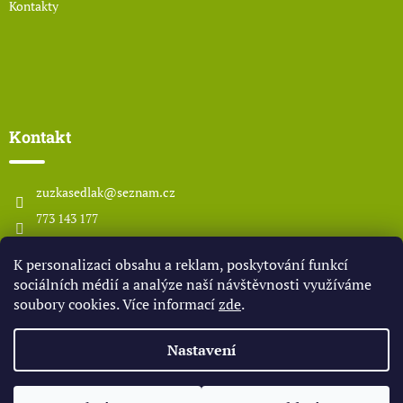
Kontakty
Kontakt
zuzkasedlak
@
seznam.cz
773 143 177
www.odsedlaka.com
K personalizaci obsahu a reklam, poskytování funkcí
odsedlaka
sociálních médií a analýze naší návštěvnosti využíváme
soubory cookies. Více informací
zde
.
Vytvořil Shoptet
Nastavení
Copyright 2026
OD SEDLÁKA
. Všechna práva vyhrazena.
Upravit