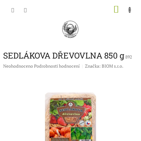
Přejít
NÁKU
na
obsah
KOŠÍK
SEDLÁKOVA DŘEVOVLNA 850 g
892
Průměrné
Neohodnoceno
Podrobnosti hodnocení
Značka:
BIOM s.r.o.
hodnocení
produktu
je
0,0
z
5
hvězdiček.