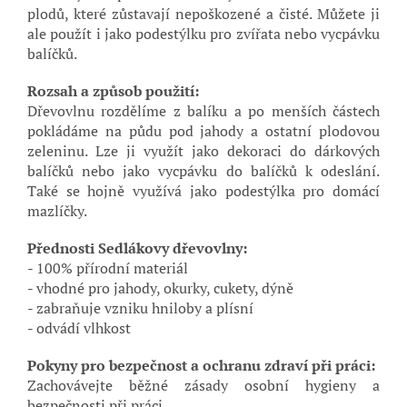
plodů, které zůstavají nepoškozené a čisté. Můžete ji
ale použít i jako podestýlku pro zvířata nebo vycpávku
balíčků.
Rozsah a způsob použití:
Dřevovlnu rozdělíme z balíku a po menších částech
pokládáme na půdu pod jahody a ostatní plodovou
zeleninu. Lze ji využít jako dekoraci do dárkových
balíčků nebo jako vycpávku do balíčků k odeslání.
Také se hojně využívá jako podestýlka pro domácí
mazlíčky.
Přednosti Sedlákovy dřevovlny:
- 100% přírodní materiál
- vhodné pro jahody, okurky, cukety, dýně
- zabraňuje vzniku hniloby a plísní
- odvádí vlhkost
Pokyny pro bezpečnost a ochranu zdraví při práci:
Zachovávejte běžné zásady osobní hygieny a
bezpečnosti při práci.