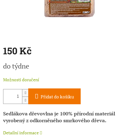
150 Kč
Měrná
do týdne
cena:
Možnosti doručení
Přidat do košíku
Sedlákova dřevovlna je 100% přírodní materiál
vyrobený z odkorněného smrkového dřeva.
Detailní informace