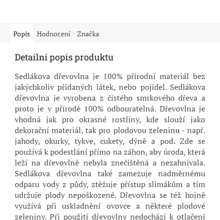
Popis
Hodnocení
Značka
Detailní popis produktu
Sedlákova dřevovlna je 100% přírodní materiál bez
jakýchkoliv přidaných látek, nebo pojidel. Sedlákova
dřevovlna je vyrobena z čistého smrkového dřeva a
proto je v přírodě 100% odbouratelná. Dřevovlna je
vhodná jak pro okrasné rostliny, kde slouží jako
dekorační materiál, tak pro plodovou zeleninu - např.
jahody, okurky, tykve, cukety, dýně a pod. Zde se
používá k podestlání přímo na záhon, aby úroda, která
leží na dřevovlně nebyla znečištěná a nezahnívala.
Sedlákova dřevovlna také zamezuje nadměrnému
odparu vody z půdy, ztěžuje přístup slimákům a tím
udržuje plody nepoškozené. Dřevovlna se též hojně
využívá při uskladnění ovovce a některé plodové
zeleniny. Při použití dřevovlny nedochází k otlačení