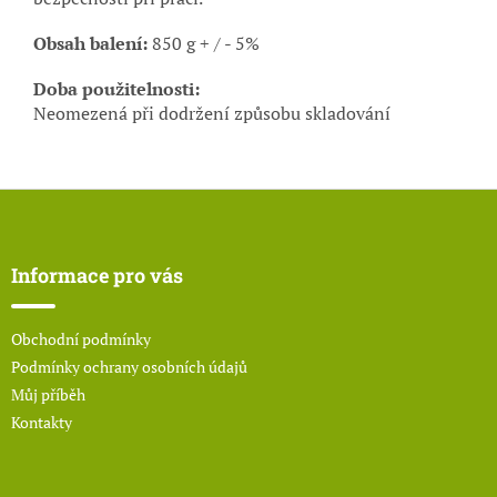
Obsah balení:
850 g + / - 5%
Doba použitelnosti:
Neomezená při dodržení způsobu skladování
Z
á
p
a
Informace pro vás
t
í
Obchodní podmínky
Podmínky ochrany osobních údajů
Můj příběh
Kontakty