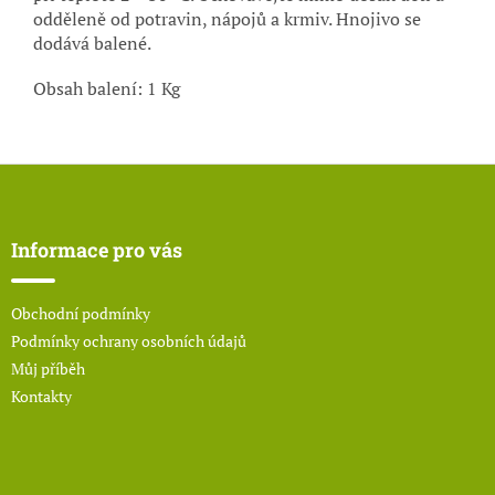
odděleně od potravin, nápojů a krmiv. Hnojivo se
dodává balené.
Obsah balení: 1 Kg
Z
á
p
a
Informace pro vás
t
í
Obchodní podmínky
Podmínky ochrany osobních údajů
Můj příběh
Kontakty