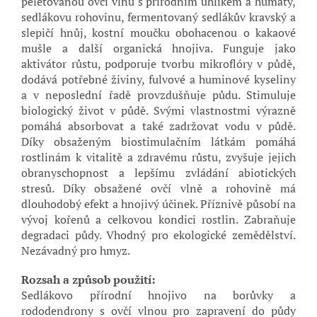
peletovanou ovčí vlnu s přírodním uhlíkem a humáty,
sedlákovu rohovinu, fermentovaný sedlákův kravský a
slepičí hnůj, kostní moučku obohacenou o kakaové
mušle a další organická hnojiva. Funguje jako
aktivátor růstu, podporuje tvorbu mikroflóry v půdě,
dodává potřebné živiny, fulvové a huminové kyseliny
a v neposlední řadě provzdušňuje půdu. Stimuluje
biologický život v půdě. Svými vlastnostmi výrazně
pomáhá absorbovat a také zadržovat vodu v půdě.
Díky obsaženým biostimulačním látkám pomáhá
rostlinám k vitalitě a zdravému růstu, zvyšuje jejich
obranyschopnost a lepšímu zvládání abiotických
stresů. Díky obsažené ovčí vlně a rohovině má
dlouhodobý efekt a hnojivý účinek. Příznivě působí na
vývoj kořenů a celkovou kondici rostlin. Zabraňuje
degradaci půdy. Vhodný pro ekologické zemědělství.
Nezávadný pro hmyz.
Rozsah a způsob použití:
Sedlákovo přírodní hnojivo na borůvky a
rododendrony s ovčí vlnou pro zapravení do půdy