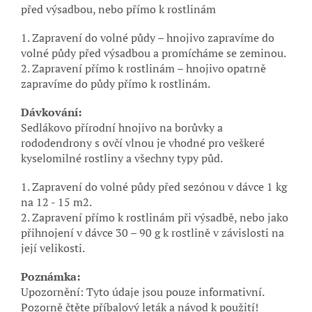
před výsadbou, nebo přímo k rostlinám
1. Zapravení do volné půdy – hnojivo zapravíme do
volné půdy před výsadbou a promícháme se zeminou.
2. Zapravení přímo k rostlinám – hnojivo opatrně
zapravíme do půdy přímo k rostlinám.
Dávkování:
Sedlákovo přírodní hnojivo na borůvky a
rododendrony s ovčí vlnou je vhodné pro veškeré
kyselomilné rostliny a všechny typy půd.
1. Zapravení do volné půdy před sezónou v dávce 1 kg
na 12 - 15 m2.
2. Zapravení přímo k rostlinám při výsadbě, nebo jako
přihnojení v dávce 30 – 90 g k rostlině v závislosti na
její velikosti.
Poznámka:
Upozornění: Tyto údaje jsou pouze informativní.
Pozorně čtěte příbalový leták a návod k použití!