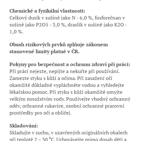
Chemické a fyzikální vlastnosti:
Celkový dusík v sušině jako N - 6,0 %, fosforečnan v
sušině jako P2O5 - 3,0 %, draslík v sušině jako K2O -
1,0 %.
Obsah rizikových prvků splňuje zákonem
stanovené limity platné v ČR.
Pokyny pro bezpečnost a ochranu zdraví při práci:
Při práci nejezte, nepijte a nekuřte při používání.
Zamezte styku s kůží a očima. Při zasažení očí
okamžitě důkladně vypláchněte vodou a vyhledejte
lékařskou pomoc. Při styku s kůží okamžitě omyjte
velkým množstvím vody. Používejte vhodný ochranný
oděv, ochranné rukavice, osobní ochranné pracovní
prostředky pro oči a obličej.
Skladování:
Skladujte v suchu, v uzavřených originálních obalech
při teplotě 2 – 30 ⁰C. Uchovávejte mimo dosah dětí a