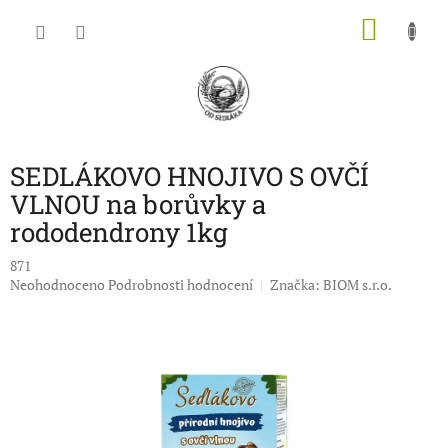
Přejít
NÁKU
na
obsah
KOŠÍK
SEDLÁKOVO HNOJIVO S OVČÍ
VLNOU na borůvky a
rododendrony 1kg
871
Průměrné
Neohodnoceno
Podrobnosti hodnocení
Značka:
BIOM s.r.o.
hodnocení
produktu
je
0,0
z
5
hvězdiček.