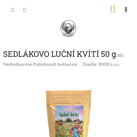
Přejít
NÁKU
na
obsah
KOŠÍK
SEDLÁKOVO LUČNÍ KVÍTÍ 50 g
883
Průměrné
Neohodnoceno
Podrobnosti hodnocení
Značka:
BIOM s.r.o.
hodnocení
produktu
je
0,0
z
5
hvězdiček.