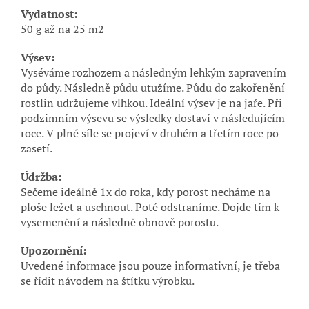
Vydatnost:
50 g až na 25 m2
Výsev:
Vyséváme rozhozem a následným lehkým zapravením
do půdy. Následně půdu utužíme. Půdu do zakořenění
rostlin udržujeme vlhkou. Ideální výsev je na jaře. Při
podzimním výsevu se výsledky dostaví v následujícím
roce. V plné síle se projeví v druhém a třetím roce po
zasetí.
Údržba:
Sečeme ideálně 1x do roka, kdy porost necháme na
ploše ležet a uschnout. Poté odstraníme. Dojde tím k
vysemenění a následně obnově porostu.
Upozornění:
Uvedené informace jsou pouze informativní, je třeba
se řídit návodem na štítku výrobku.