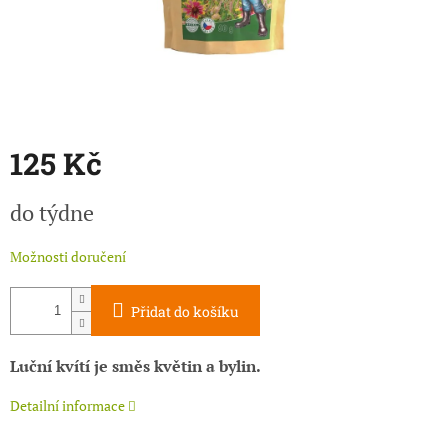
125 Kč
Měrná
do týdne
cena:
Možnosti doručení
Přidat do košíku
Luční kvítí je směs květin a bylin.
Detailní informace