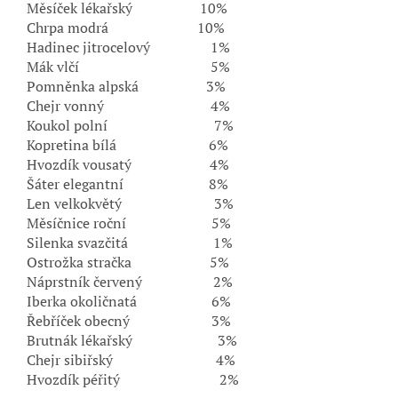
Měsíček lékařský 10%
Chrpa modrá 10%
Hadinec jitrocelový 1%
Mák vlčí 5%
Pomněnka alpská 3%
Chejr vonný 4%
Koukol polní 7%
Kopretina bílá 6%
Hvozdík vousatý 4%
Šáter elegantní 8%
Len velkokvětý 3%
Měsíčnice roční 5%
Silenka svazčitá 1%
Ostrožka stračka 5%
Náprstník červený 2%
Iberka okoličnatá 6%
Řebříček obecný 3%
Brutnák lékařský 3%
Chejr sibiřský 4%
Hvozdík péřitý 2%