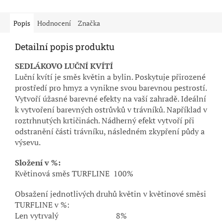
Popis
Hodnocení
Značka
Detailní popis produktu
SEDLÁKOVO LUČNÍ KVÍTÍ
Luční kvítí je směs květin a bylin. Poskytuje přirozené
prostředí pro hmyz a vynikne svou barevnou pestrostí.
Vytvoří úžasné barevné efekty na vaší zahradě. Ideální
k vytvoření barevných ostrůvků v trávníků. Například v
roztrhnutých krtičinách. Nádherný efekt vytvoří při
odstranění části trávníku, následném zkypření půdy a
výsevu.
Složení v %:
Květinová směs TURFLINE 100%
Obsažení jednotlivých druhů květin v květinové směsi
TURFLINE v %:
Len vytrvalý 8%