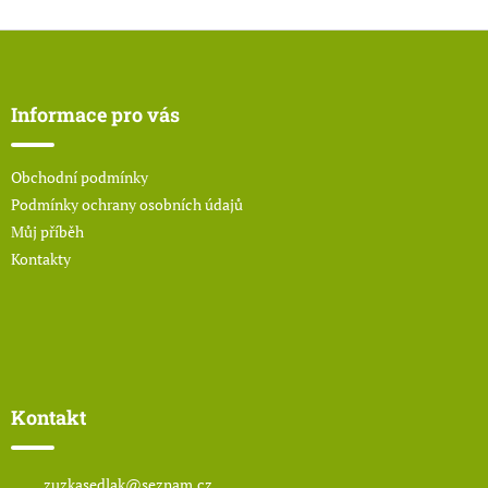
Z
á
p
a
Informace pro vás
t
í
Obchodní podmínky
Podmínky ochrany osobních údajů
Můj příběh
Kontakty
Kontakt
zuzkasedlak
@
seznam.cz