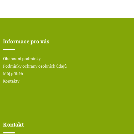
Z
á
p
a
Informace pro vás
t
í
Obchodní podmínky
Podmínky ochrany osobních údajů
Můj příběh
Kontakty
Kontakt