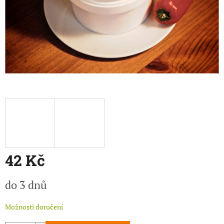
42 Kč
Měrná
do 3 dnů
cena:
Možnosti doručení