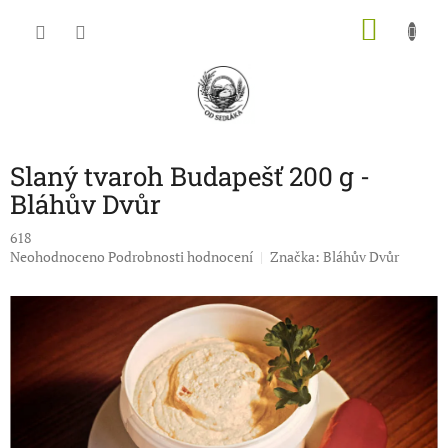
Přejít
NÁKU
na
obsah
KOŠÍK
Slaný tvaroh Budapešť 200 g -
Bláhův Dvůr
618
Průměrné
Neohodnoceno
Podrobnosti hodnocení
Značka:
Bláhův Dvůr
hodnocení
produktu
je
0,0
z
5
hvězdiček.