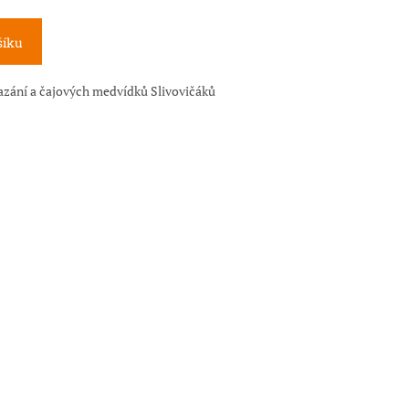
šíku
mazání a čajových medvídků Slivovičáků