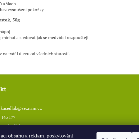
ů a šlach
i bez vysoušení pokožky
estek, 50g
 nápoj
, míchat a sledovat jak se medvídci rozpouštějí
v na tvář i úlevu od všedních starostí.
kt
kasedlak
@
seznam.cz
 143 177
w.odsedlaka.com
zaci obsahu a reklam, poskytování
sedlaka