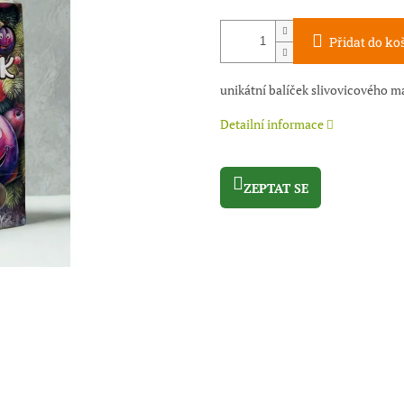
Přidat do ko
unikátní balíček slivovicového 
Detailní informace
ZEPTAT SE