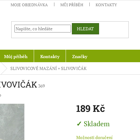
MOJE OBJEDNÁVKA
MŮJ PŘÍBĚH
KONTAKTY
HLEDAT
Můj příběh
Kontakty
Značky
SLIVOVICOVÉ MAZÁNÍ + SLIVOVIČÁK
IVOVIČÁK
369
o
189 Kč
Měrná
Skladem
cena:
Možnosti doručení