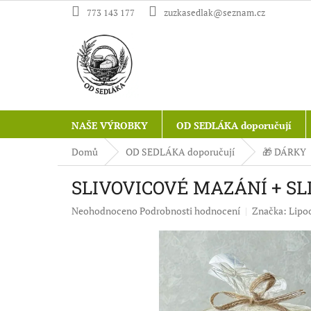
Přejít
773 143 177
zuzkasedlak@seznam.cz
na
obsah
NAŠE VÝROBKY
OD SEDLÁKA doporučují
Domů
OD SEDLÁKA doporučují
🎁 DÁRKY
SLIVOVICOVÉ MAZÁNÍ + SL
Průměrné
Neohodnoceno
Podrobnosti hodnocení
Značka:
Lipo
hodnocení
produktu
je
0,0
z
5
hvězdiček.