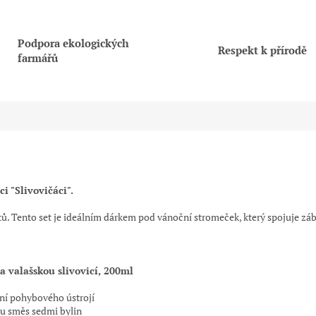
Podpora ekologických
Respekt k přírodě
farmářů
i "Slivovičáci".
ů. Tento set je ideálním dárkem pod vánoční stromeček, který spojuje zá
a valašskou slivovicí, 200ml
ní pohybového ústrojí
ou směs sedmi bylin