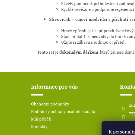
Skvělý pomocník při bolestech zad, sval
Rychle osvěžuje a podporuje regenerac
Slivovičák – čajoví medvídci s příchutí šv
Hravý způsob, jak si připravit švestkový
Stačí přidat 1-3 medvídky do horké vody
Užijte si zábavu s rodinou či přáteli
Tento set je
dokonalým dárkem
, který přinese úsmě
Z
á
Informace pro vás
Konta
p
a
t
Obchodní podmínky
zuz
í
Podmínky ochrany osobních údajů
773
Můj příběh
ww
Kontakty
K personali
od