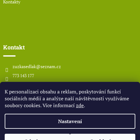
Kontakty
Kontakt
zuzkasedlak
@
seznam.cz
773 143 177
www.odsedlaka.com
K personalizaci obsahu a reklam, poskytování funkcí
odsedlaka
sociálních médií a analýze naší návštěvnosti využíváme
soubory cookies. Více informací
zde
.
Vytvořil Shoptet
Nastavení
Copyright 2026
OD SEDLÁKA
. Všechna práva vyhrazena.
Upravit