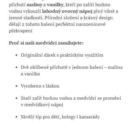
příchutí
maliny
a
vanilky
, kteří po zalití horkou
vodou vykouzlí
lahodný ovocný nápoj
plný vůně a
jemné sladkosti. Přírodní složení a krásný design
dělají z tohoto balení perfektní narozeninové
překvapení
Proč si naši medvídci zamilujete:
Originální dárek s praktickým využitím
Dvě oblíbené příchutě v jednom balení – malina
a vanilka
Vyrobeno s láskou
Stačí zalít horkou vodou a medvídci se promění
v medvídkový nápoj
Skvělý tip pro děti, kolegy i kamarády