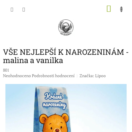
Přejít
NÁKU
na
obsah
KOŠÍK
VŠE NEJLEPŠÍ K NAROZENINÁM -
malina a vanilka
801
Průměrné
Neohodnoceno
Podrobnosti hodnocení
Značka:
Lipoo
hodnocení
produktu
je
0,0
z
5
hvězdiček.