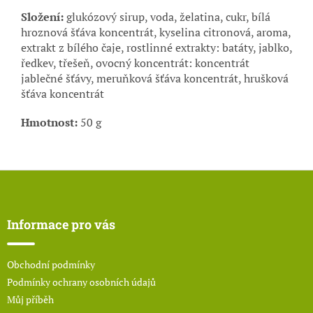
Složení:
glukózový sirup, voda, želatina, cukr, bílá
hroznová šťáva koncentrát, kyselina citronová, aroma,
extrakt z bílého čaje, rostlinné extrakty: batáty, jablko,
ředkev, třešeň, ovocný koncentrát: koncentrát
jablečné šťávy, meruňková šťáva koncentrát, hrušková
šťáva koncentrát
Hmotnost:
50 g
Z
á
p
a
Informace pro vás
t
í
Obchodní podmínky
Podmínky ochrany osobních údajů
Můj příběh