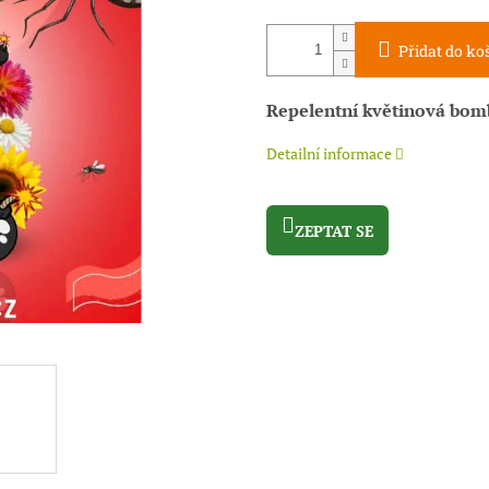
Přidat do ko
Repelentní květinová bo
Detailní informace
ZEPTAT SE