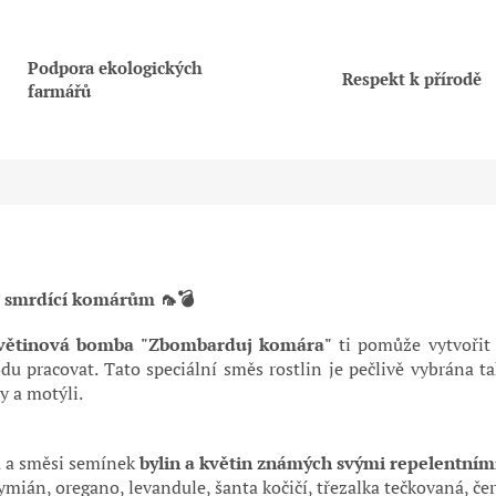
Podpora ekologických
Respekt k přírodě
farmářů
 smrdící komárům 🦟💣
větinová bomba "Zbombarduj komára"
ti pomůže vytvořit
rodu pracovat. Tato speciální směs rostlin je pečlivě vybrána
y a motýli.
a a směsi semínek
bylin a květin známých svými repelentním
mián, oregano, levandule, šanta kočičí, třezalka tečkovaná, čern