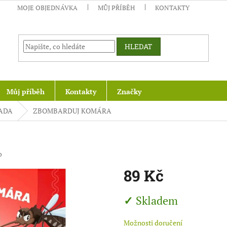
MOJE OBJEDNÁVKA
MŮJ PŘÍBĚH
KONTAKTY
HLEDAT
Můj příběh
Kontakty
Značky
ADA
ZBOMBARDUJ KOMÁRA
o
89 Kč
Měrná
Skladem
cena:
Možnosti doručení