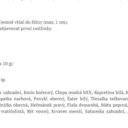
 jemně vtlač do hlíny (max. 1 cm).
 objevovat první rostlinky.
 10 g)
💚
r zahradní, Kmín kořenný, Chrpa modrá MIX, Kopretina bílá, 
patka nachová, Fenykl obecný, Šater bílý, Třezalka tečkovan
lnička obecná, Heřmánek pravý, Fiala dvourohá, Máta peprná
vratičolistá, Rýt vonný, Krvavec menší, Saturejka zahradní,