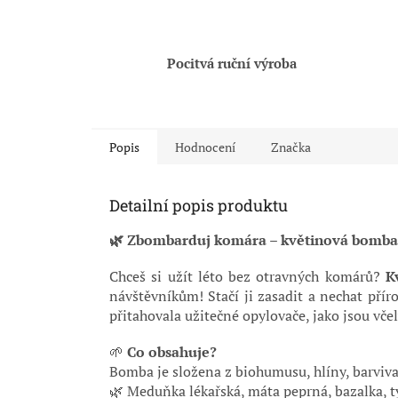
Pocitvá ruční výroba
Popis
Hodnocení
Značka
Detailní popis produktu
🌿 Zbombarduj komára – květinová bomba
Chceš si užít léto bez otravných komárů?
K
návštěvníkům! Stačí ji zasadit a nechat pří
přitahovala užitečné opylovače, jako jsou včel
🌱
Co obsahuje?
Bomba je složena z biohumusu, hlíny, barviv
🌿 Meduňka lékařská, máta peprná, bazalka, ty