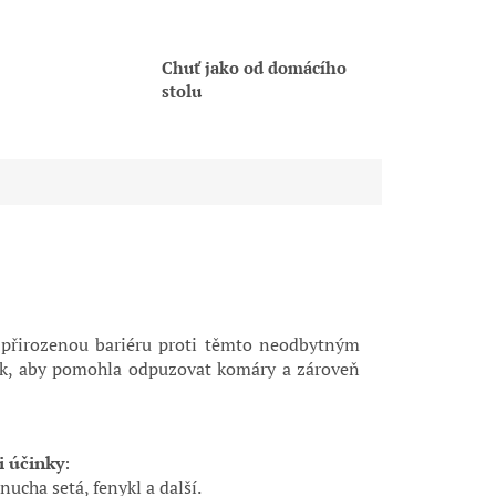
Chuť jako od domácího
stolu
 přirozenou bariéru proti těmto neodbytným
 tak, aby pomohla odpuzovat komáry a zároveň
i účinky
:
ucha setá, fenykl a další.