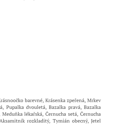
Krásnoočko barevné, Krásenka zpeřená, Mrkev
á, Pupalka dvouletá, Bazalka pravá, Bazalka
, Meduňka lékařská, Černucha setá, Černucha
 Aksamitník rozkladitý, Tymián obecný, Jetel