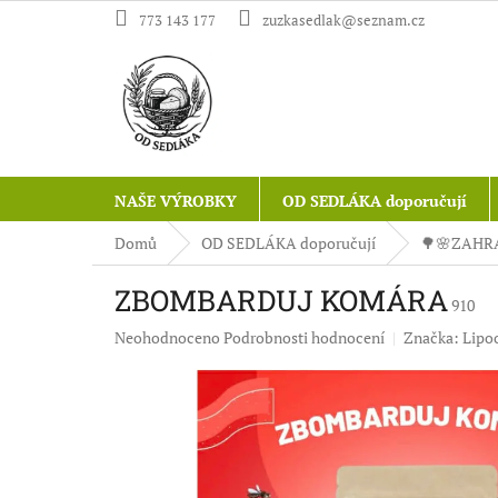
Přejít
773 143 177
zuzkasedlak@seznam.cz
na
obsah
NAŠE VÝROBKY
OD SEDLÁKA doporučují
Domů
OD SEDLÁKA doporučují
🌳🌸ZAHR
ZBOMBARDUJ KOMÁRA
910
Průměrné
Neohodnoceno
Podrobnosti hodnocení
Značka:
Lipo
hodnocení
produktu
je
0,0
z
5
hvězdiček.