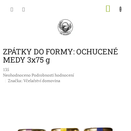
Přejít
NÁKU
na
obsah
KOŠÍK
ZPÁTKY DO FORMY: OCHUCENÉ
MEDY 3x75 g
135
Průměrné
Neohodnoceno
Podrobnosti hodnocení
hodnocení
Značka:
Včelařství domovina
produktu
je
0,0
z
5
hvězdiček.