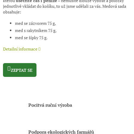
kterou
ušetříte čas i peníze
– nemusíte dlouze vybírat a položky
jednotlivě vkládat do košíku, to už jsme udělali za vás. Medová sada
obsahuje:
med se zázvorem 75 g,
med s rakytníkem 75 g,
med se šípky 75 g.
Detailní informace
ZEPTAT SE
Pocitvá ruční výroba
Podpora ekologických farmářů