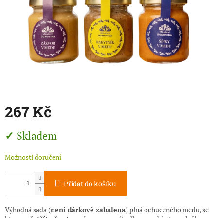
267 Kč
Měrná
Skladem
cena:
Možnosti doručení
Přidat do košíku
Výhodná sada
(
není dárkově zabalena
)
plná ochuceného medu, se