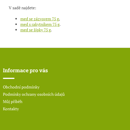
V sadě najdete:
med se zázvorem 75 g
,
med s rakytníkem 75 g
.
med se šípky 75 g
.
Z
á
p
a
Informace pro vás
t
í
Obchodní podmínky
Podmínky ochrany osobních údajů
Můj příběh
Kontakty