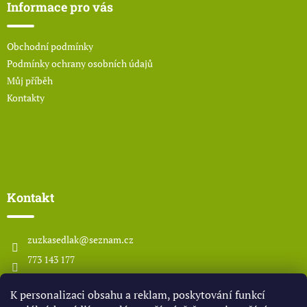
a
Informace pro vás
t
í
Obchodní podmínky
Podmínky ochrany osobních údajů
Můj příběh
Kontakty
Kontakt
zuzkasedlak
@
seznam.cz
773 143 177
www.odsedlaka.com
K personalizaci obsahu a reklam, poskytování funkcí
odsedlaka