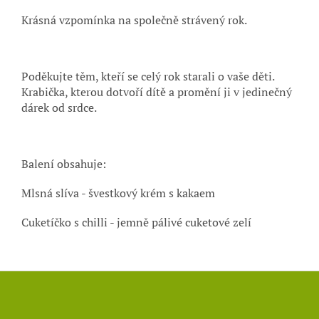
Krásná vzpomínka na společně strávený rok.
Poděkujte těm, kteří se celý rok starali o vaše děti.
Krabička, kterou dotvoří dítě a promění ji v jedinečný
dárek od srdce.
Balení obsahuje:
Mlsná slíva - švestkový krém s kakaem
Cuketíčko s chilli - jemně pálivé cuketové zelí
Z
á
p