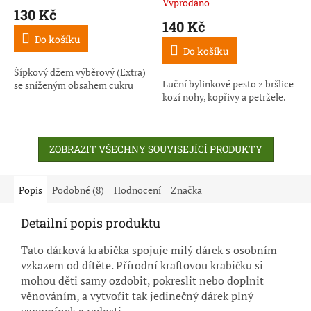
Vyprodáno
hodnocení
130 Kč
produktu
140 Kč
je
Do košíku
5,0
Do košíku
z
5
Šípkový džem výběrový (Extra)
Luční bylinkové pesto z bršlice
hvězdiček.
se sníženým obsahem cukru
kozí nohy, kopřivy a petržele.
ZOBRAZIT VŠECHNY SOUVISEJÍCÍ PRODUKTY
Popis
Podobné (8)
Hodnocení
Značka
Detailní popis produktu
Tato dárková krabička spojuje milý dárek s osobním
vzkazem od dítěte. Přírodní kraftovou krabičku si
mohou děti samy ozdobit, pokreslit nebo doplnit
věnováním, a vytvořit tak jedinečný dárek plný