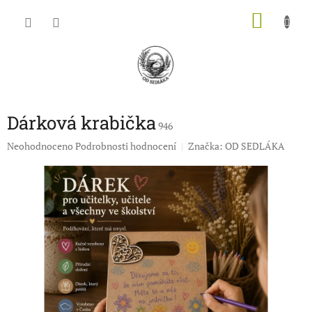
Přejít
NÁKU
na
obsah
KOŠÍK
Dárková krabička
946
Průměrné
Neohodnoceno
Podrobnosti hodnocení
Značka:
OD SEDLÁKA
hodnocení
produktu
je
0,0
z
5
hvězdiček.